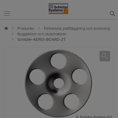
home
Produkter
Förbereda plattläggning och avrinning
Byggskivor och duschskivor
Schlüter-KERDI-BOARD-ZT
search
©
Schlüter-Systems KG