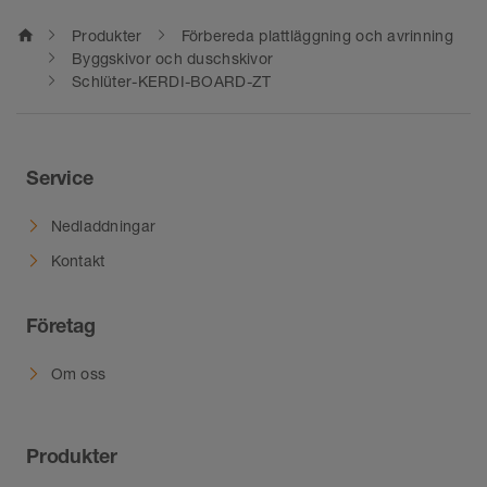
home
Produkter
Förbereda plattläggning och avrinning
Byggskivor och duschskivor
Schlüter-KERDI-BOARD-ZT
Service
Nedladdningar
Kontakt
Företag
Om oss
Produkter