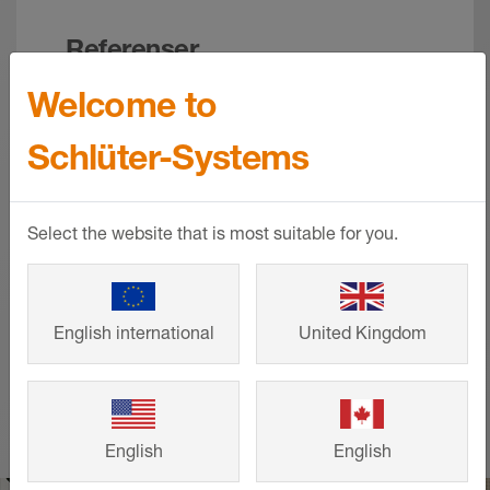
Referenser
Welcome to
Från småhus till stora projekt –
intelligenta lösningar från Schlüter-
Schlüter-Systems
Systems som bidrar till ett snyggt
formspråk och lång livslängd. Titta på
andra kunders färdiga bygg- och
Select the website that is most suitable for you.
renoveringsprojekt och hämta inspiration
till ditt eget projekt.
English international
United Kingdom
VISA MER
English
English