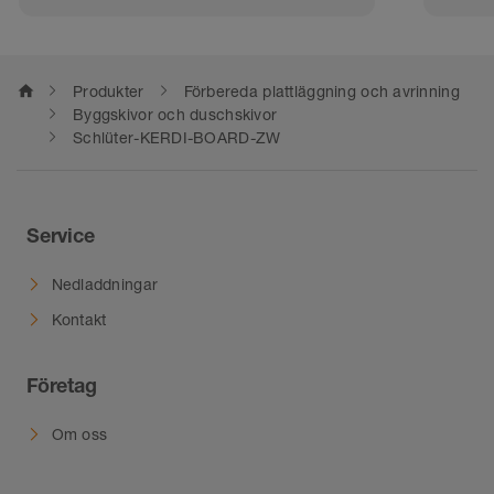
home
Produkter
Förbereda plattläggning och avrinning
Byggskivor och duschskivor
Schlüter-KERDI-BOARD-ZW
Service
Nedladdningar
Kontakt
Företag
Om oss