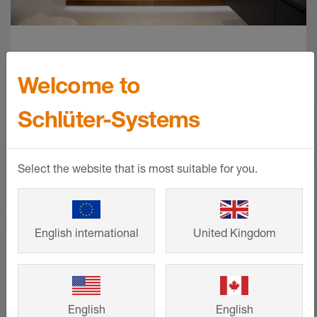
Referenser
Welcome to
Från småhus till stora projekt –
Schlüter-Systems
intelligenta lösningar från Schlüter-
Systems som bidrar till ett snyggt
formspråk och lång livslängd. Titta på
Select the website that is most suitable for you.
andra kunders färdiga bygg- och
renoveringsprojekt och hämta inspiration
till ditt eget projekt.
English international
United Kingdom
VISA MER
English
English