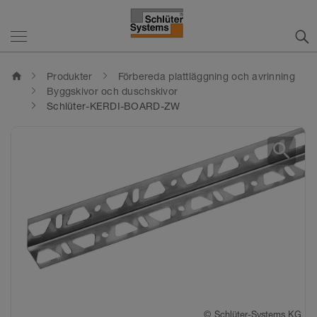
home
Produkter
Förbereda plattläggning och avrinning
Byggskivor och duschskivor
Schlüter-KERDI-BOARD-ZW
search
©
Schlüter-Systems KG