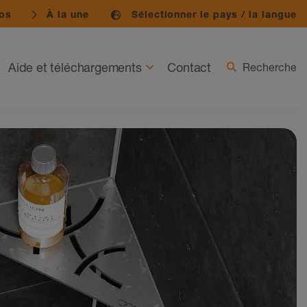
os
À la une
Sélectionner le pays / la langue
Aide et téléchargements
Contact
Recherche