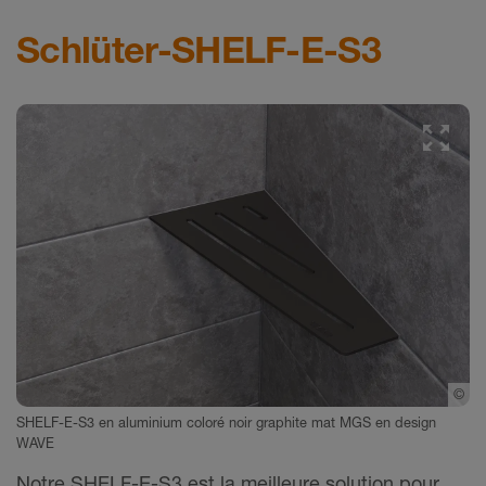
Schlüter-SHELF-E-S3
hlueter-Systems
©
Sc
SHELF-E-S3 en aluminium coloré noir graphite mat MGS en design
WAVE
Notre SHELF-E-S3 est la meilleure solution pour