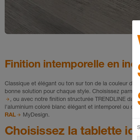
Finition intemporelle en ino
Classique et élégant ou ton sur ton de la couleur de v
bonne solution pour chaque style. Choisissez parmi un
, ou avec notre finition structurée TRENDLINE dans l
l'aluminium coloré blanc élégant et intemporel ou du
RAL
MyDesign.
Choisissez la tablette i
S