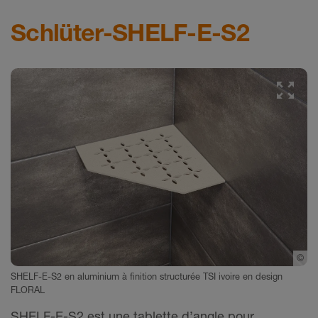
Schlüter-SHELF-E-S2
hlueter-Systems
©
Sc
SHELF-E-S2 en aluminium à finition structurée TSI ivoire en design
FLORAL
SHELF-E-S2 est une tablette d’angle pour