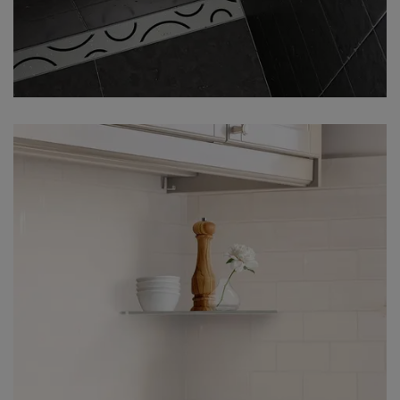
Solution élégante pour douche à
l'italienne – notre tablette SHELF-E-S3
combinée avec le caniveau KERDI-LINE,
en acier inoxydable brossé dans le
design CURVE.