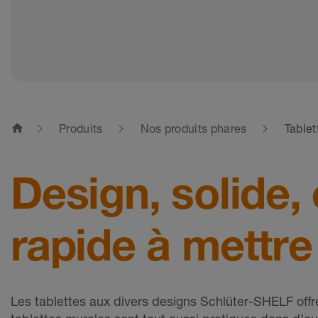
home
Produits
Nos produits phares
Table
Design, solide, 
rapide à mettr
Les tablettes aux divers designs Schlüter-SHELF offr