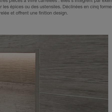
res pièces à vivre carrelées : elles s'intègrent par exe
r les épices ou des ustensiles. Déclinées en cinq formes
lée et offrent une finition design.