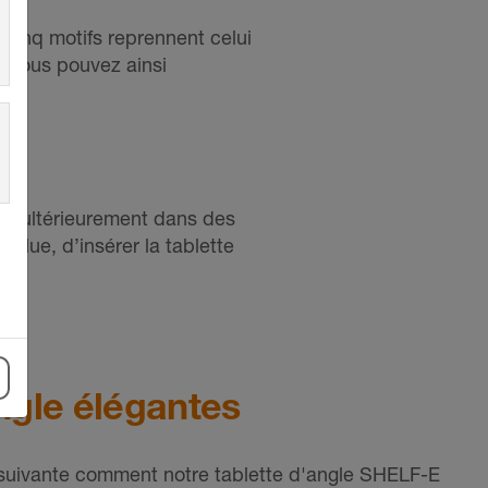
inq motifs reprennent celui
. Vous pouvez ainsi
es ultérieurement dans des
voulue, d’insérer la tablette
ngle élégantes
suivante comment notre tablette d'angle SHELF-E