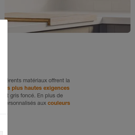
n
fférents matériaux offrent la
Une solution intelligente, et pas
r les plus hautes exigences
seulement dans la douche – SHELF-E-
e et gris foncé. En plus de
S1 en tant que tablette d'angle pratique
re personnalisés aux
couleurs
et élégante intégrée dans la crédence
d'une cuisine.