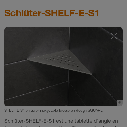
Schlüter-SHELF-E-S1
©
Sc
SHELF-E-S1 en acier inoxydable brossé en design SQUARE
Schlüter-SHELF-E-S1 est une tablette d’angle en