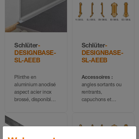
DESIGNBASE-SL-
AE
Schlüter
-
Schlüter
-
DESIGNBASE-
DESIGNBASE-
SL-AEEB
SL-AEEB
Plinthe en
Accessoires :
aluminium anodisé
angles sortants ou
aspect acier inox
rentrants,
brossé, disponible
capuchons et
en deux hauteurs
pièces de liaison
pour le profilé
DESIGNBASE-SL-
AEEB