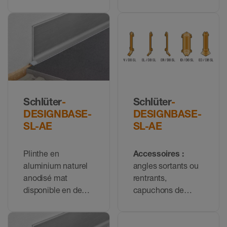
différentes
pièces de liaison
pour le profilé
DESIGNBASE-SL-
EB
Schlüter
-
Schlüter
-
DESIGNBASE-
DESIGNBASE-
SL-AE
SL-AE
Plinthe en
Accessoires :
aluminium naturel
angles sortants ou
anodisé mat
rentrants,
disponible en deux
capuchons de
hauteurs
fermeture et pièces
de liaison pour le
profilé