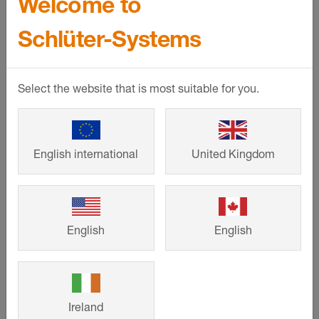
Welcome to
Personnalisation
Personnalisation
Schlüter-Systems
Schlüter
-
Schlüter
-
DESIGNBASE-
DESIGNBASE-
Select the website that is most suitable for you.
SL-AC
SL-AC
Plinthe en
Accessoires :
English international
United Kingdom
aluminium coloré,
angles sortants ou
disponible en deux
rentrants,
hauteurs
capuchons de
différentes
fermeture et pièces
de liaison pour le
English
English
profilé
DESIGNBASE-SL-
AC
Ireland