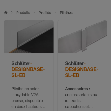
home
Produits
Profilés
Plinthes
Schlüter
-
Schlüter
-
DESIGNBASE-
DESIGNBASE-
SL-EB
SL-EB
Plinthe en acier
Accessoires :
inoxydable V2A
angles sortants ou
brossé, disponible
rentrants,
en deux hauteurs
capuchons et