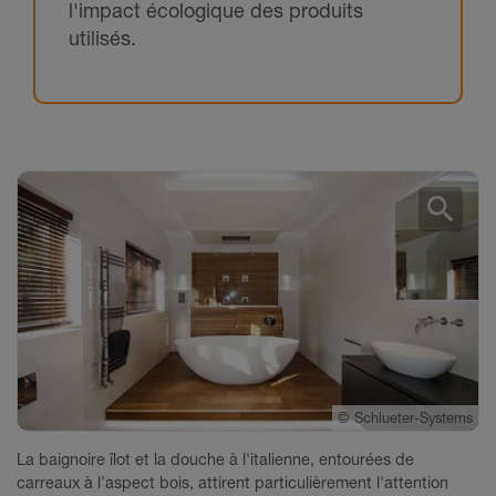
l'impact écologique des produits
utilisés.
search
©
©
©
Schlueter-Systems
Schlueter-Systems
Schlueter-Systems
La baignoire îlot et la douche à l'italienne, entourées de
carreaux à l'aspect bois, attirent particulièrement l'attention