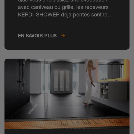
avec caniveau ou grille, les receveurs
KERDI-SHOWER déja pentés sont le
support universel pour vos revêtements
carrelés et vous permettent d'obtenir
EN SAVOIR PLUS
directement la pente réglementaire.