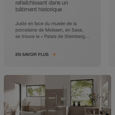
rafraîchissant dans un
bâtiment historique
Juste en face du musée de la
porcelaine de Meissen, en Saxe,
se trouve le « Palais de Steinberg ».
Cet ensemble se compose de cinq
immeubles d'habitation et de
EN SAVOIR PLUS
commerce de quatre étages,
construits au cours des deux
dernières décennies du 19ème
siècle. Les façades, dont le style
historique a été conservé, forment
un V couché qui entoure une cour
intérieure qui s'élargit.