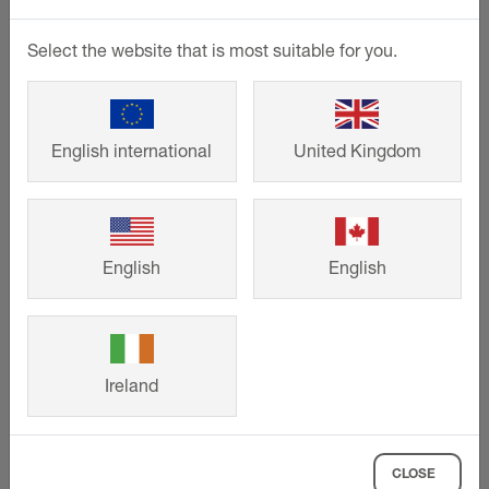
Select the website that is most suitable for you.
English international
United Kingdom
English
English
Schlüter-KERDI
Étanchéité composite : nos produits de
Ireland
la gamme KERDI garantissent une
étanchéité composite optimale sous
carrelage mettant ainsi fin aux dégâts
CLOSE