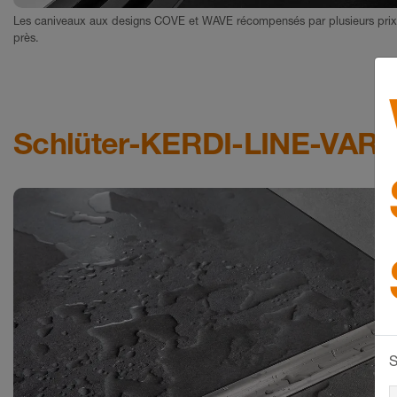
Les caniveaux aux designs COVE et WAVE récompensés par plusieurs prix 
près.
Schlüter-KERDI-LINE-VAR
S