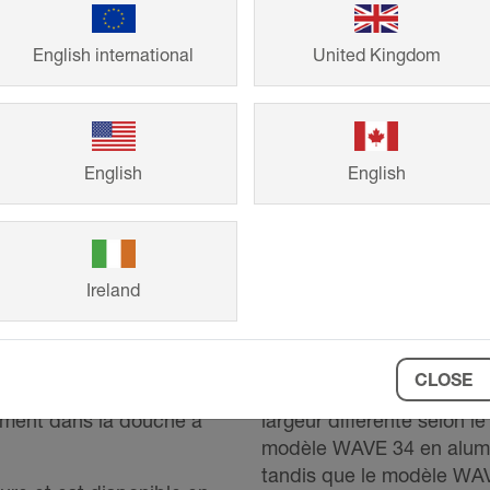
English international
United Kingdom
English
English
©
Schlueter-Systems
KERDI-LINE-VARIO design WAVE en a
s de 120 cm et 180 cm.
KERDI-LINE-VARIO WAVE e
Ireland
au système d’évacuation
en forme de W
, adapté à
H. Ce profilé, disponible
recoupable des deux côt
140 mm de long (COVE 26
CLOSE
met l’évacuation de l’eau.
L'évacuation de l'eau se
lement dans la douche à
largeur différente selon l
modèle WAVE 34 en alum
tandis que le modèle WAV