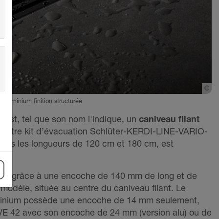
©
Sc
luminium finition structurée
st, tel que son nom l'indique, un
caniveau filant
 notre kit d’évacuation Schlüter-KERDI-LINE-VARIO-
 dans les longueurs de 120 cm et 180 cm, est
és.
 fait grâce à une encoche de 140 mm de long et de
e modèle, située au centre du caniveau filant. Le
inium possède une encoche de 14 mm seulement,
E 42 avec son encoche de 24 mm (version alu) ou de