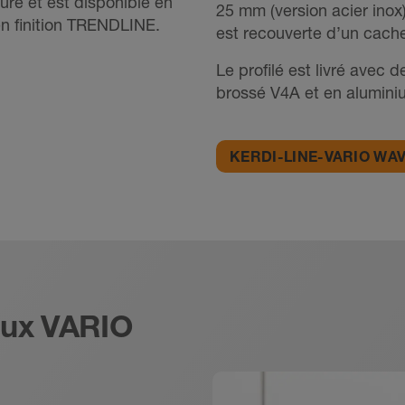
re et est disponible en
25 mm (version acier inox
en finition TRENDLINE.
est recouverte d’un cach
Le profilé est livré avec
brossé V4A et en alumini
KERDI-LINE-VARIO WA
aux VARIO