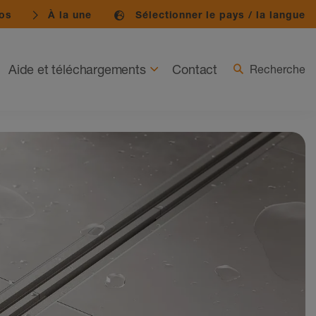
os
À la une
Sélectionner le pays / la langue
Aide et téléchargements
Contact
Recherche