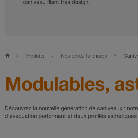
caniveau filant très design.
home
Produits
Nos produits phares
Caniv
Modulables, ast
Découvrez la nouvelle génération de caniveaux : no
d'évacuation performant et deux profilés esthétiques