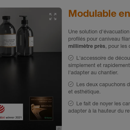
Modulable en
Une solution d'évacuation 
profilés pour caniveau fi
millimètre près
, pour les
L'accessoire de découp
simplement et rapidement l
l'adapter au chantier.
Les deux capuchons de f
et esthétique.
Le fait de noyer les can
adapter à la hauteur du r
©
Schlueter-Systems