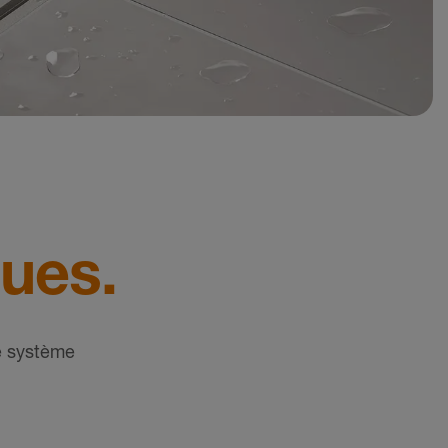
ques.
e système