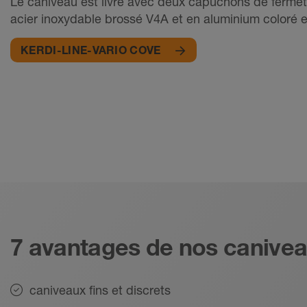
Le caniveau est livré avec deux capuchons de fermetu
acier inoxydable brossé V4A et en aluminium coloré 
KERDI-LINE-VARIO COVE
7 avantages de nos canive
caniveaux fins et discrets