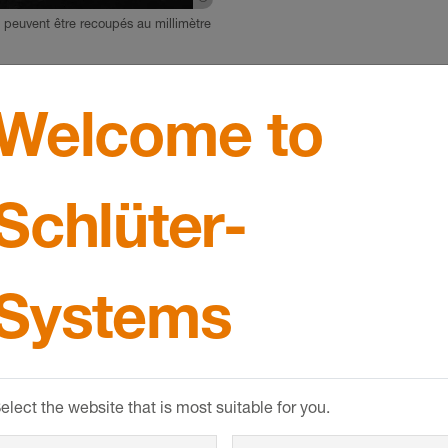
peuvent être recoupés au millimètre
Welcome to
IO COVE
Schlüter-KE
Schlüter-
Systems
elect the website that is most suitable for you.