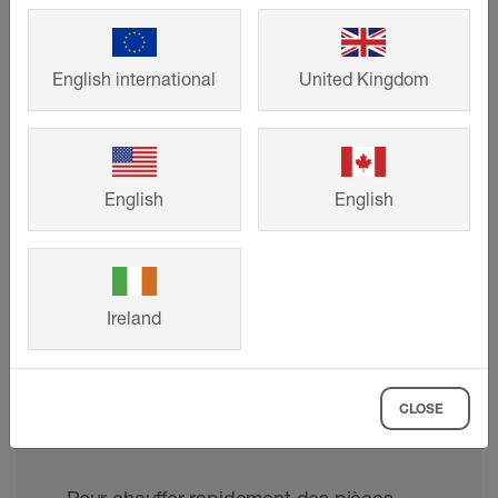
English international
United Kingdom
English
English
Ireland
Composants du système de
chauffage électrique au sol et
CLOSE
au mur