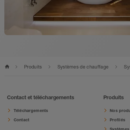
home
Produits
Systèmes de chauffage
Sy
Contact et téléchargements
Produits
Téléchargements
Nos produ
Contact
Profilés
Systèmes 