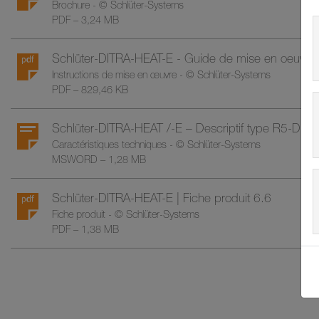
Brochure - © Schlüter-Systems
PDF – 3,24 MB
Schlüter-DITRA-HEAT-E - Guide de mise en oeuvre
Instructions de mise en œuvre - © Schlüter-Systems
PDF – 829,46 KB
Schlüter-DITRA-HEAT /-E – Descriptif type R5-DIV
Caractéristiques techniques - © Schlüter-Systems
MSWORD – 1,28 MB
Schlüter-DITRA-HEAT-E | Fiche produit 6.6
Fiche produit - © Schlüter-Systems
PDF – 1,38 MB