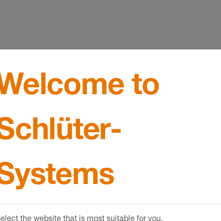
age
Welcome to
Schlüter-
ue de revêtements en céramique ou en pierre naturelle
Systems
pour le neuf et la rénovation
elect the website that is most suitable for you.