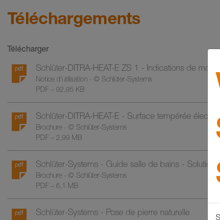
Téléchargements
Télécharger
Schlüter-DITRA-HEAT-E ZS 1 - Indications de mont
Notice d'utilisation - © Schlüter-Systems
PDF – 92,95 KB
Schlüter-DITRA-HEAT-E - Surface tempérée électriq
Brochure - © Schlüter-Systems
PDF – 2,99 MB
Schlüter-Systems - Guide salle de bains - Solutions 
Brochure - © Schlüter-Systems
PDF – 6,1 MB
Schlüter-Systems - Pose de pierre naturelle
S