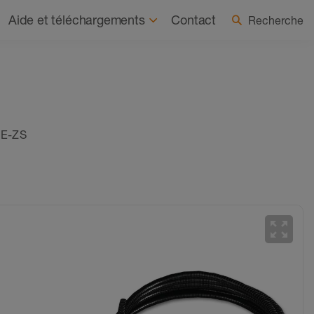
os
À la une
Sélectionner le pays / la langue
Aide et téléchargements
Contact
Recherche
-E-ZS
zoom_out_map