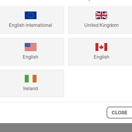
English international
United Kingdom
11-V3
English
English
Ireland
CLOSE