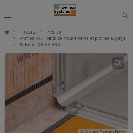
home
Produits
Profilés
Profilés pour joints de mouvements et profilés à gorge
Schlüter-DILEX-HKS
search
©
Schlüter-Systems France