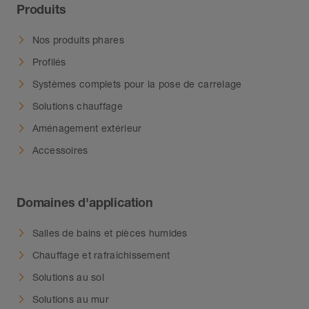
Produits
L’élastomère thermoplastique peut être soudé
pour l’aboutage des profilés.
Nos produits phares
Profilés
Systèmes complets pour la pose de carrelage
Solutions chauffage
Aménagement extérieur
Accessoires
Domaines d'application
Salles de bains et pièces humides
Chauffage et rafraîchissement
Solutions au sol
Solutions au mur