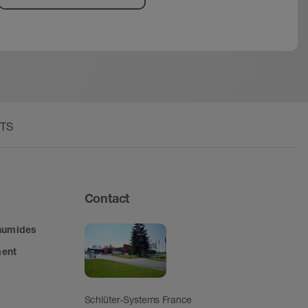
BTS
Contact
 humides
ment
Schlüter-Systems France