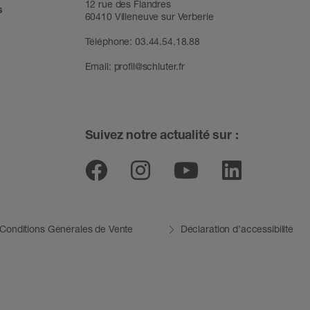
12 rue des Flandres
s
60410 Villeneuve sur Verberie
Téléphone: 03.44.54.18.88
Email:
profil@schluter.fr
Suivez notre actualité sur :
Facebook
Instagram
Youtube
Linked
Conditions Générales de Vente
Déclaration d’accessibilité