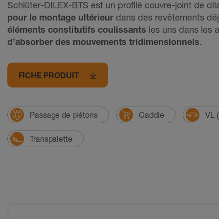
Schlüter-DILEX-BTS est un profilé couvre-joint de dil
pour le montage ultérieur
dans des revêtements déjà
éléments constitutifs coulissants
les uns dans les 
d’absorber des mouvements tridimensionnels
.
FICHE PRODUIT
Passage de piétons
Caddie
VL (
Transpalette