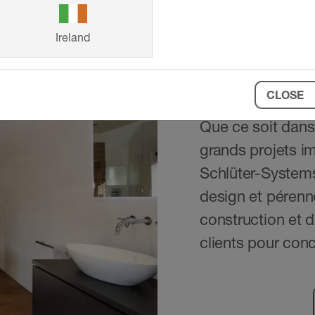
Ireland
Référence
CLOSE
Que ce soit dans
grands projets im
Schlüter-Systems 
design et pérenn
construction et d
clients pour conc