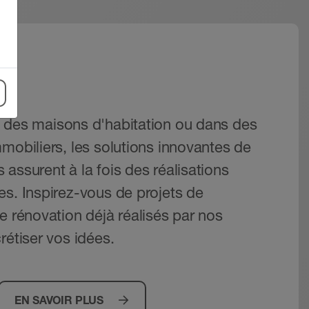
s
 des maisons d'habitation ou dans des
mobiliers, les solutions innovantes de
assurent à la fois des réalisations
es. Inspirez-vous de projets de
e rénovation déjà réalisés par nos
rétiser vos idées.
EN SAVOIR PLUS