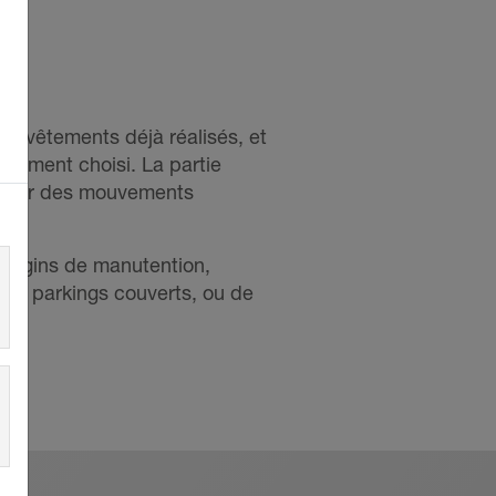
 revêtements déjà réalisés, et
êtement choisi. La partie
sorber des mouvements
’engins de manutention,
 les parkings couverts, ou de