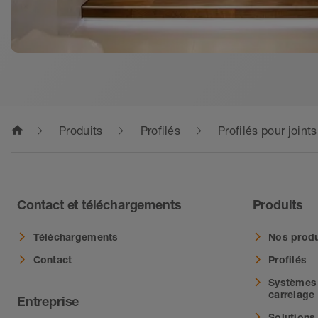
home
Produits
Profilés
Profilés pour join
Contact et téléchargements
Produits
Téléchargements
Nos produ
Contact
Profilés
Systèmes 
carrelage
Entreprise
Solutions