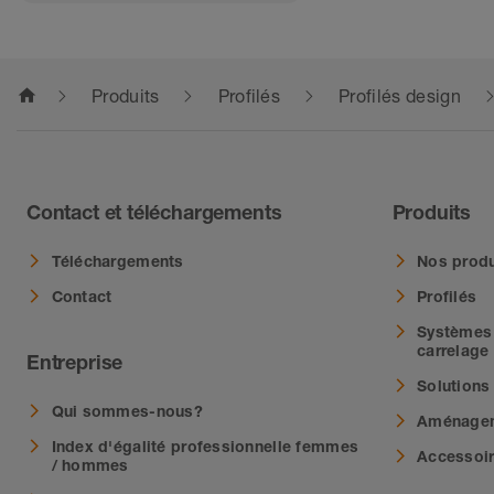
home
Produits
Profilés
Profilés design
Contact et téléchargements
Produits
Téléchargements
Nos produ
Contact
Profilés
Systèmes 
carrelage
Entreprise
Solutions
Qui sommes-nous?
Aménagem
Index d'égalité professionnelle femmes
Accessoi
/ hommes