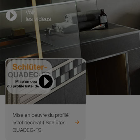
Voir
les vidéos
Mise en oeuvre du profilé
listel décoratif Schlüter-
QUADEC-FS