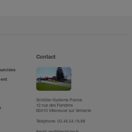
Contact
 humides
ment
Schlüter-Systems France
12 rue des Flandres
s
60410 Villeneuve sur Verberie
Téléphone: 03.44.54.18.88
Email:
profil@schluter.fr