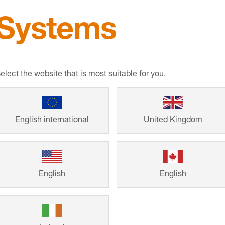
Systems
elect the website that is most suitable for you.
Référence
English international
United Kingdom
Que ce soit dans
grands projets im
English
English
Schlüter-Systems 
design et pérenn
construction et d