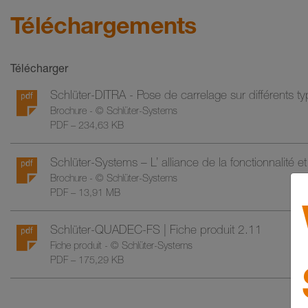
Téléchargements
Télécharger
Schlüter-DITRA - Pose de carrelage sur différents t
Brochure - © Schlüter-Systems
PDF – 234,63 KB
Schlüter-Systems – L’ alliance de la fonctionnalité e
Brochure - © Schlüter-Systems
PDF – 13,91 MB
Schlüter-QUADEC-FS | Fiche produit 2.11
Fiche produit - © Schlüter-Systems
PDF – 175,29 KB