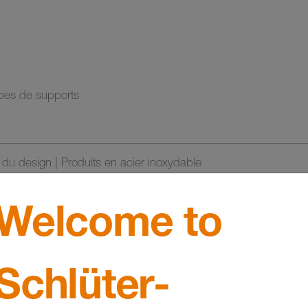
ypes de supports
t du design | Produits en acier inoxydable
Welcome to
Schlüter-