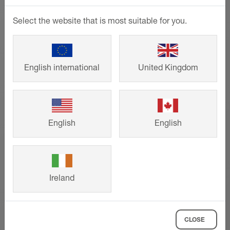
Schlüter-Systems – L’ alliance de la
fonctionnalité et du design | Produits en acier
Select the website that is most suitable for you.
inoxydable
Brochure - © Schlüter-Systems
PDF – 13,91 MB
English international
United Kingdom
Références
Schlüter-DECO | Fiche produit 1.6
Fiche produit - © Schlüter-Systems
PDF – 290,55 KB
Que ce soit dans des maisons
d'habitation ou dans des grands projets
English
English
immobiliers, les solutions innovantes de
Schlüter-Systems assurent à la fois des
réalisations design et pérennes. Inspirez-
vous de projets de construction et de
Ireland
rénovation déjà réalisés par nos clients
pour concrétiser vos idées.
CLOSE