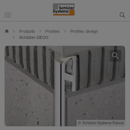
home
Produits
Profilés
Profilés design
Schlüter-DECO
search
©
Schlüter-Systems France
©
Schlüter-Systems France