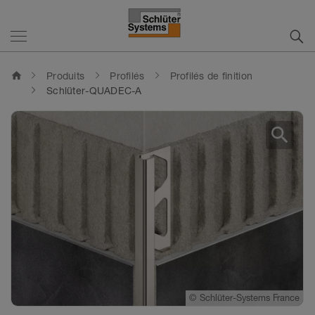
home
Produits
Profilés
Profilés de finition
Schlüter-QUADEC-A
search
©
Schlüter-Systems France
©
Schlüter-Systems France