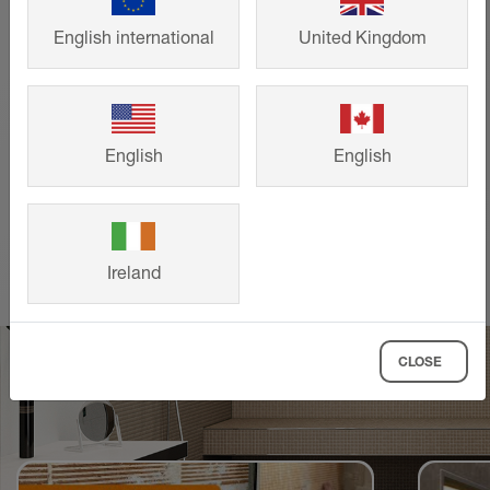
Schlüter-Systems assurent à la fois des
English international
United Kingdom
réalisations design et pérennes. Inspirez-
vous de projets de construction et de
rénovation déjà réalisés par nos clients
pour concrétiser vos idées.
English
English
EN SAVOIR PLUS
Ireland
CLOSE
Voir