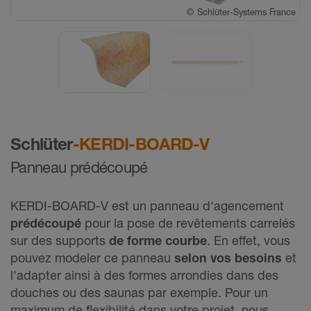
©
©
Schlüter-Systems France
Schlüter-Systems France
Schlüter
-KERDI-BOARD-V
Panneau prédécoupé
KERDI-BOARD-V est un panneau d'agencement
prédécoupé
pour la pose de revêtements carrelés
sur des supports
de forme courbe
. En effet, vous
pouvez modeler ce panneau
selon vos besoins
et
l'adapter ainsi à des formes arrondies dans des
douches ou des saunas par exemple. Pour un
maximum de flexibilité dans votre projet, nous