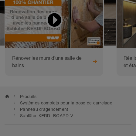
les vidéos
Rénover les murs d'une salle de
Réali
bains
et ét
home
Produits
Systèmes complets pour la pose de carrelage
Panneau d’agencement
Schlüter-KERDI-BOARD-V