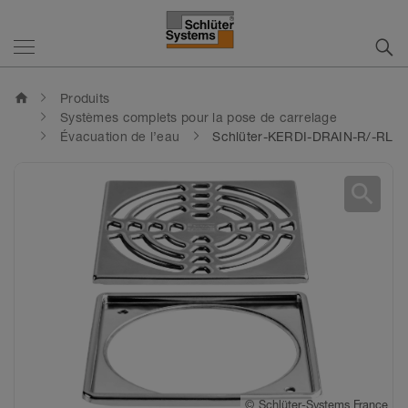
home
Produits
Systèmes complets pour la pose de carrelage
Évacuation de l’eau
Schlüter-KERDI-DRAIN-R/-RL
search
©
©
Schlüter-Systems France
Schlüter-Systems France