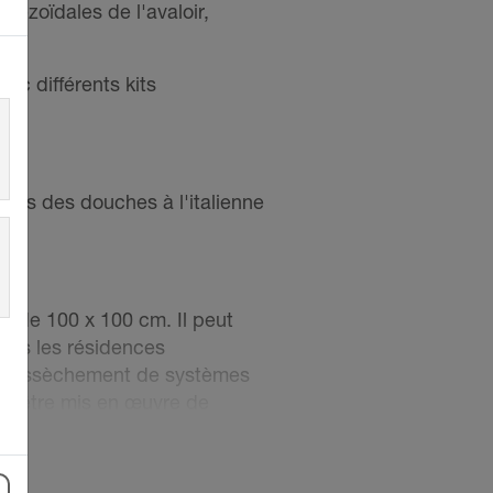
pézoïdales de l'avaloir,
c différents kits
ans des douches à l'italienne
e de 100 x 100 cm. Il peut
dans les résidences
de l'assèchement de systèmes
t y être mis en œuvre de