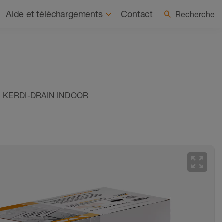
os
À la une
Sélectionner le pays / la langue
Aide et téléchargements
Contact
Recherche
TS KERDI-DRAIN INDOOR
zoom_out_map