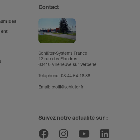
Contact
 humides
ment
Schlüter-Systems France
12 rue des Flandres
s
60410 Villeneuve sur Verberie
Téléphone: 03.44.54.18.88
Email:
profil@schluter.fr
Suivez notre actualité sur :
Facebook
Instagram
Youtube
Linked