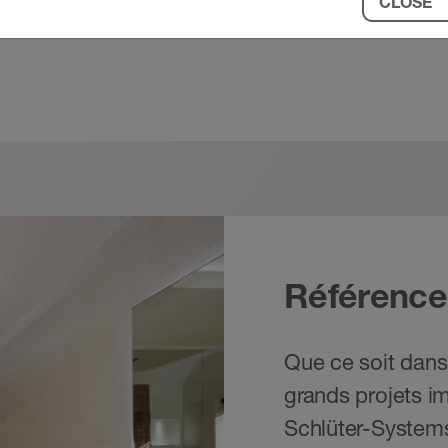
CLOSE
Référence
Que ce soit dans
grands projets im
Schlüter-Systems 