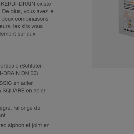
er-KERDI-DRAIN existe
. De plus, vous avez le
es deux combinaisons
urs, les kits vous
rdement sûr aux
erticale (Schlüter-
I-DRAIN DN 50)
ASSIC en acier
ign SQUARE en acier
tégré, rallonge de
ant
vec siphon et joint en