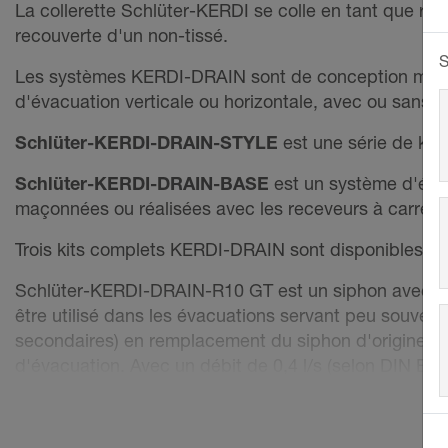
La collerette Schlüter-KERDI se colle en tant que racc
recouverte d'un non-tissé.
S
Les systèmes KERDI-DRAIN sont de conception modulai
d'évacuation verticale ou horizontale, avec ou sans s
Schlüter-KERDI-DRAIN-STYLE
est une série de kits
Schlüter-KERDI-DRAIN-BASE
est un système d'évac
maçonnées ou réalisées avec les receveurs à carre
Trois kits complets KERDI-DRAIN sont disponibles pou
Schlüter-KERDI-DRAIN-R10 GT est un siphon avec clapet
être utilisé dans les évacuations servant peu souvent
secondaires) en remplacement du siphon d'origine et
d'évacuation. Avec un débit de 0,4 l/s (selon DIN EN
manière durable.
Respecter la notice d'entretien jointe dans le kit.