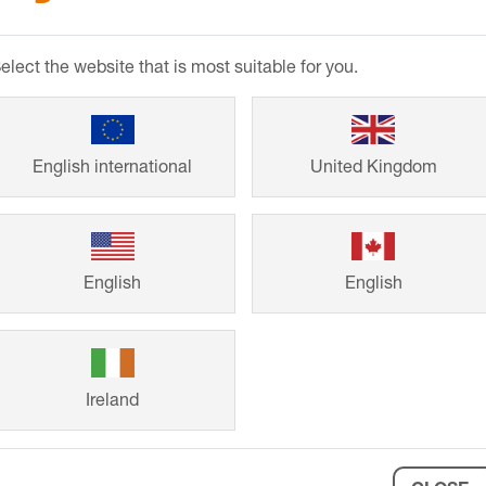
ordement à l'étanchéité sur la platine à perforations tra
elect the website that is most suitable for you.
re et permettent de combiner des kits grille/cadre ave
iphon.
 grille/cadre design avec un cadre discret.
English international
United Kingdom
uation de sol de faible épaisseur adapté au montage d
ler Schlüter-KERDI-SHOWER.
r l'installation de systèmes d'évacuation de sol.
English
English
 anti-retour en silicone pour tous les kits grille/cadr
 (par exemple dans les salles de bains pour invités ou 
 évite l'apparition d'odeurs pouvant se produire lors 
 1253), le siphon avec clapet anti-retour peut égalemen
Ireland
EN SAVOIR PLUS