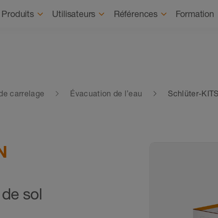
Recrutement
À prop
Produits
Utilisateurs
Références
Formation
de carrelage
Évacuation de l’eau
Schlüter-KI
N
 de sol