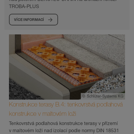
TROBA-PLUS
VÍCE INFORMACÍ
©
Schlüter-Systems KG
Konstrukce terasy B.4: tenkovrstvá podlahová
konstrukce v maltovém loži
Tenkovrstvá podlahová konstrukce terasy v přízemí
v maltovém loži nad izolací podle normy DIN 18531