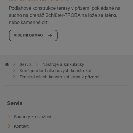
Podlahové konstrukce terasy v přízemí pokládané na
sucho na drenáž Schlüter-TROBA na lože ze štěrku
nebo kamenné drti
VÍCE INFORMACÍ
home
Servis
Nástroje a kalkulačky
Konfigurátor balkonových konstrukcí
Přehled všech konstrukcí teras v přízemí
Servis
Soubory ke stažení
Kontakt