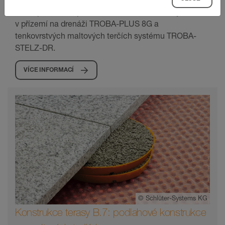
Volně pokládaná podlahová konstrukce terasy
v přízemí na drenáži TROBA-PLUS 8G a
tenkovrstvých maltových terčích systému TROBA-
STELZ-DR.
VÍCE INFORMACÍ
©
Schlüter-Systems KG
Konstrukce terasy B.7: podlahové konstrukce