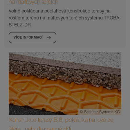
na maltových terčích
Volně pokládaná podlahová konstrukce terasy na
rostlém terénu na maltových terčích systému TROBA-
STELZ-DR
VÍCE INFORMACÍ
©
Schlüter-Systems KG
Konstrukce terasy B.8: pokládka na lože ze
štěrku nebo kamenné drti