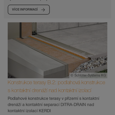
VÍCE INFORMACÍ
©
Schlüter-Systems KG
Konstrukce terasy B.2: podlahová konstrukce
s kontaktní drenáží nad kontaktní izolací
Podlahové konstrukce terasy v přízemí s kontaktní
drenáží a kontaktní separací DITRA-DRAIN nad
kontaktní izolací KERDI