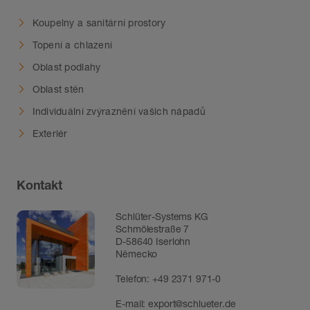
Koupelny a sanitární prostory
Topení a chlazení
Oblast podlahy
Oblast stěn
Individuální zvýraznění vašich nápadů
Exteriér
Kontakt
Schlüter-Systems KG
Schmölestraße 7
D-58640 Iserlohn
Německo
Telefon:
+49 2371 971-0
E-mail:
export@schlueter.de