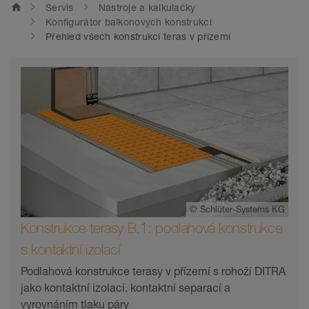
home
Servis
Nástroje a kalkulačky
Konfigurátor balkonových konstrukcí
Přehled všech konstrukcí teras v přízemí
©
Schlüter-Systems KG
Konstrukce terasy B.1: podlahová konstrukce
s kontaktní izolací
Podlahová konstrukce terasy v přízemí s rohoží DITRA
jako kontaktní izolací, kontaktní separací a
vyrovnáním tlaku páry