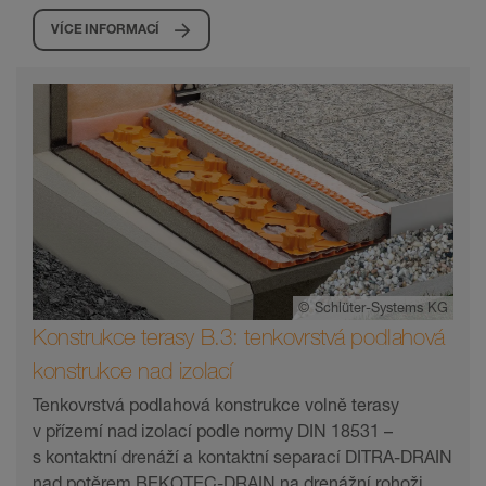
VÍCE INFORMACÍ
©
Schlüter-Systems KG
Konstrukce terasy B.3: tenkovrstvá podlahová
konstrukce nad izolací
Tenkovrstvá podlahová konstrukce volně terasy
v přízemí nad izolací podle normy DIN 18531 –
s kontaktní drenáží a kontaktní separací DITRA-DRAIN
nad potěrem BEKOTEC-DRAIN na drenážní rohoži