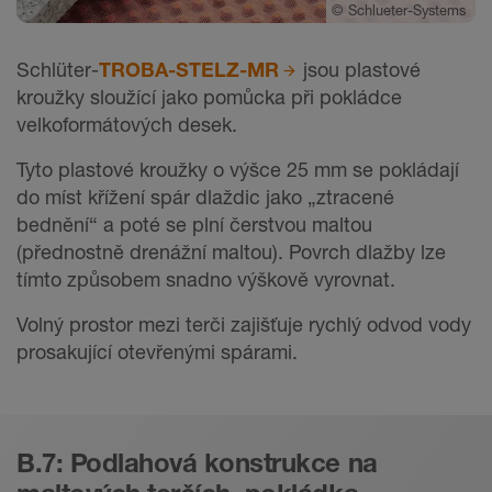
©
Schlueter-Systems
Schlüter-
TROBA-STELZ-MR
jsou plastové
kroužky sloužící jako pomůcka při pokládce
velkoformátových desek.
Tyto plastové kroužky o výšce 25 mm se pokládají
do míst křížení spár dlaždic jako „ztracené
bednění“ a poté se plní čerstvou maltou
(přednostně drenážní maltou). Povrch dlažby lze
tímto způsobem snadno výškově vyrovnat.
Volný prostor mezi terči zajišťuje rychlý odvod vody
prosakující otevřenými spárami.
B.7: Podlahová konstrukce na