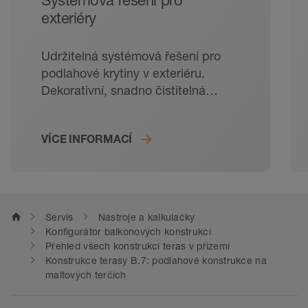
Systémová řešení pro
exteriéry
Udržitelná systémová řešení pro
podlahové krytiny v exteriéru.
Dekorativní, snadno čistitelná
a odolná: dlažba je ideální
podlahovou krytinou na balkony
VÍCE INFORMACÍ
a terasy. Díky promyšlené skladbě
krytiny zajišťují řešení Schlüter-
Systems dlouhou životnost dlažby
i ve venkovních prostorách. Od
kročejové izolace přes ukončovací
home
Servis
Nástroje a kalkulačky
profily až po odvodňovací žlaby –
Konfigurátor balkonových konstrukcí
u našich systémových řešení na
Přehled všech konstrukcí teras v přízemí
Konstrukce terasy B.7: podlahové konstrukce na
balkóny a terasy pasuje úplně
maltových terčích
všechno. Pro novostavby
i rekonstrukce.