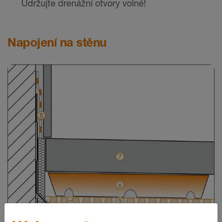
Udržujte drenážní otvory volné!
Napojení na stěnu