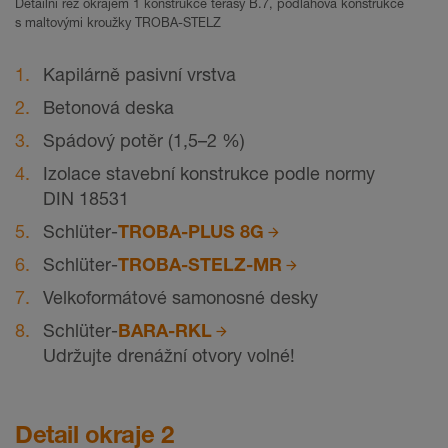
Detailní řez okrajem 1 konstrukce terasy B.7, podlahová konstrukce
s maltovými kroužky TROBA-STELZ
Kapilárně pasivní vrstva
Betonová deska
Spádový potěr
(1,5–2 %)
Izolace stavební konstrukce podle normy
DIN 18531
Schlüter-
TROBA-PLUS 8G
Schlüter-
TROBA-STELZ-MR
Velkoformátové samonosné desky
Schlüter-
BARA-RKL
Udržujte drenážní otvory volné!
Detail okraje 2