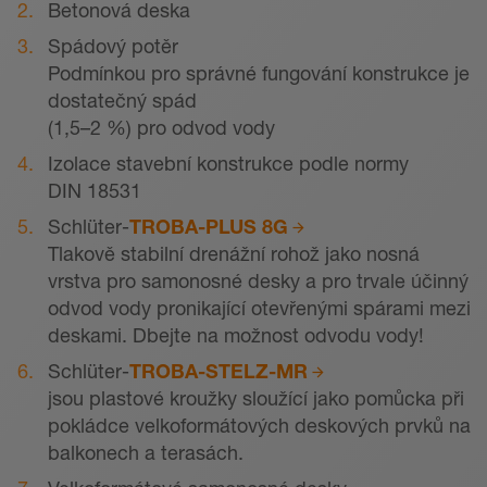
Betonová deska
Spádový potěr
Podmínkou pro správné fungování konstrukce je
dostatečný spád
(1,5–2 %) pro odvod vody
Izolace stavební konstrukce podle normy
DIN 18531
Schlüter-
TROBA-PLUS 8G
Tlakově stabilní drenážní rohož jako nosná
vrstva pro samonosné desky a pro trvale účinný
odvod vody pronikající otevřenými spárami mezi
deskami. Dbejte na možnost odvodu vody!
Schlüter-
TROBA-STELZ-MR
jsou plastové kroužky sloužící jako pomůcka při
pokládce velkoformátových deskových prvků na
balkonech a terasách.