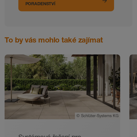
PORADENSTVÍ
To by vás mohlo také zajímat
©
Schlüter-Systems KG