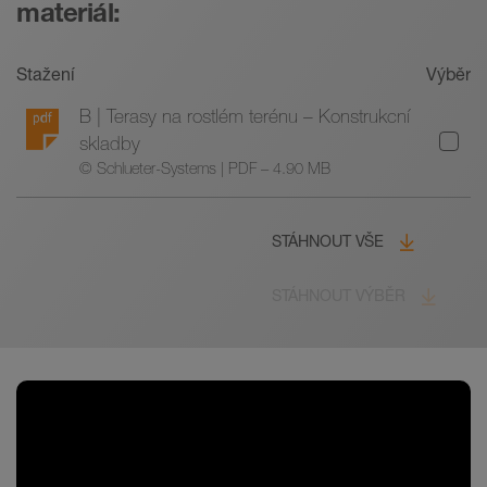
materiál:
Stažení
Výběr
B | Terasy na rostlém terénu – Konstrukcní
skladby
© Schlueter-Systems | PDF – 4.90 MB
STÁHNOUT VŠE
STÁHNOUT VÝBĚR