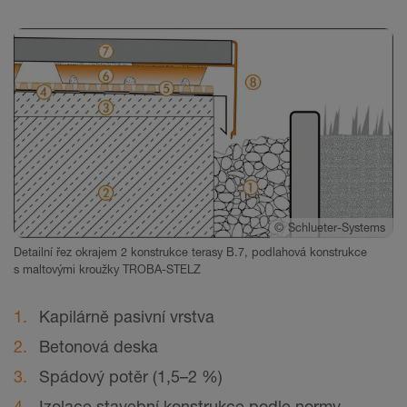
©
Schlueter-Systems
Detailní řez okrajem 2 konstrukce terasy B.7, podlahová konstrukce
s maltovými kroužky TROBA-STELZ
Kapilárně pasivní vrstva
Betonová deska
Spádový potěr
(1,5–2 %)
Izolace stavební konstrukce podle normy