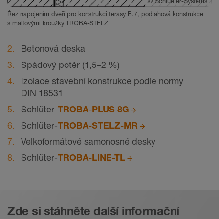
©
Schlueter-Systems
Řez napojením dveří pro konstrukci terasy B.7, podlahová konstrukce
s maltovými kroužky TROBA-STELZ
Betonová deska
Spádový potěr
(1,5–2 %)
Izolace stavební konstrukce podle normy
DIN 18531
Schlüter-
TROBA-PLUS 8G
Schlüter-
TROBA-STELZ-MR
Velkoformátové samonosné desky
Schlüter-
TROBA-LINE-TL
Zde si stáhněte další informační