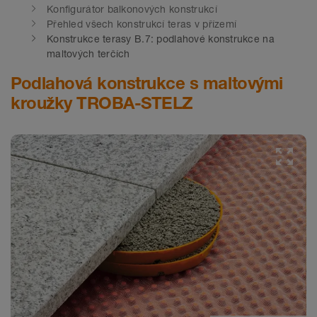
Konfigurátor balkonových konstrukcí
Přehled všech konstrukcí teras v přízemí
Konstrukce terasy B.7: podlahové konstrukce na
maltových terčích
Podlahová konstrukce s maltovými
kroužky TROBA-STELZ