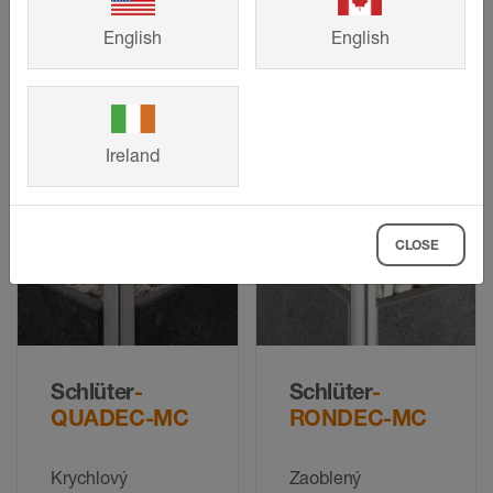
K
KHK
English
English
Rohový profil z
Jako koutový profil
ušlechtilé oceli pro
ve tvaru požlábku
dodatečné
pro dodatečné
nalepení na vnější
přilepení do
Ireland
hrany obkladů
vnitřních koutů
obkladů
CLOSE
Schlüter
-
Schlüter
-
QUADEC-MC
RONDEC-MC
Krychlový
Zaoblený