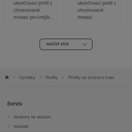
ukončovací profil z
ukončovací proﬁl z
chromované
chromované
mosazi pro vnější
mosazi
rohy obkladů
NAČÍST VÍCE
home
Výrobky
Profily
Profily na ochranu hran
Servis
Soubory ke stažení
Kontakt