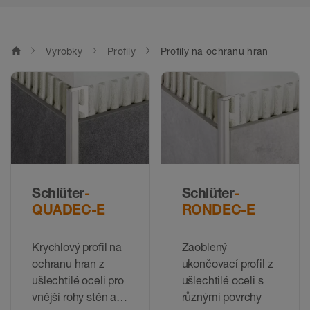
home
Výrobky
Profily
Profily na ochranu hran
Schlüter
-
Schlüter
-
QUADEC-E
RONDEC-E
Krychlový profil na
Zaoblený
ochranu hran z
ukončovací profil z
ušlechtilé oceli pro
ušlechtilé oceli s
vnější rohy stěn a
různými povrchy