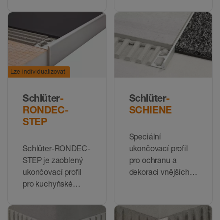
ukončení obkladů
Lze individualizovat
Schlüter
-
Schlüter
-
RONDEC-
SCHIENE
STEP
Speciální
Schlüter-RONDEC-
ukončovací profil
STEP je zaoblený
pro ochranu a
ukončovací profil
dekoraci vnějších
pro kuchyňské
hran obkladů a
pracovní desky
dlažeb
nebo odkládací
plochy s