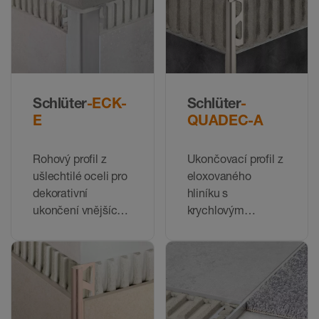
keramickým
obkladem
Schlüter
-ECK-
Schlüter
-
E
QUADEC-A
Rohový profil z
Ukončovací profil z
ušlechtilé oceli pro
eloxovaného
dekorativní
hliníku s
ukončení vnějších
krychlovým
rohů obkladů
provedením
vnějšího rohu