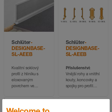
výškách
Schlüter
-
Schlüter
-
DESIGNBASE-
DESIGNBASE-
SL-AEEB
SL-AEEB
Kvalitní soklový
Příslušenství:
profil z hliníku s
Vnější rohy a vnitřní
eloxovaným
kouty, koncovky a
povrchem ve
spojky pro profil
vzhledu ušlechtilé
DESIGNBASE-SL-
oceli ve dvou
AEEB
výškách
Welcome to