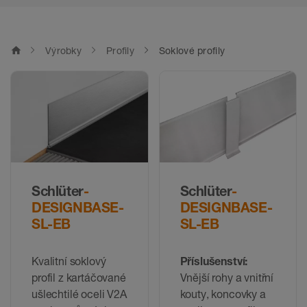
home
Výrobky
Profily
Soklové profily
Schlüter
-
Schlüter
-
DESIGNBASE-
DESIGNBASE-
SL-EB
SL-EB
Kvalitní soklový
Příslušenství:
profil z kartáčované
Vnější rohy a vnitřní
ušlechtilé oceli V2A
kouty, koncovky a