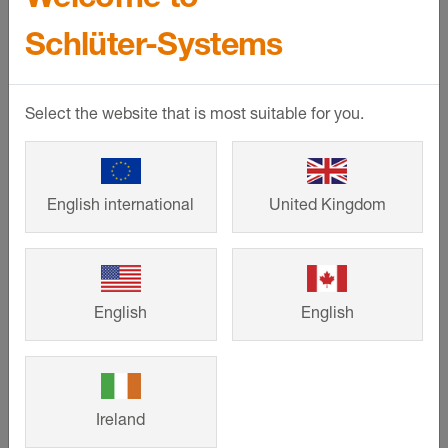
Schlüter-Systems
Lze individualizovat
Lze individualizovat
Schlüter
-
Schlüter
-
Select the website that is most suitable for you.
DESIGNBASE-
DESIGNBASE-
SL-AC
SL-AC
English international
United Kingdom
Kvalitní soklový
Příslušenství:
profil z barevně
Vnější rohy a vnitřní
lakovaného hliníku
kouty, koncovky a
ve dvou různých
spojky pro profil
výškách
DESIGNBASE-SL-
English
English
AC
Ireland