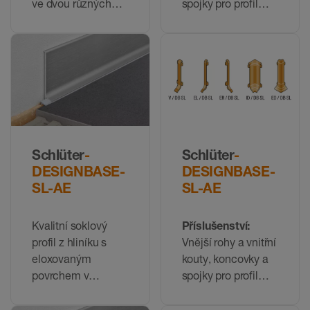
ve dvou různých
spojky pro profil
výškách
DESIGNBASE-SL-
EB
Schlüter
-
Schlüter
-
DESIGNBASE-
DESIGNBASE-
SL-AE
SL-AE
Kvalitní soklový
Příslušenství:
profil z hliníku s
Vnější rohy a vnitřní
eloxovaným
kouty, koncovky a
povrchem v
spojky pro profil
přírodním matném
DESIGNBASE-SL-
vzhledu ve dvou
AE