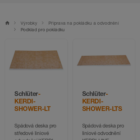
home
Výrobky
Příprava na pokládku a odvodnění
Podklad pro pokládku
Schlüter
-
Schlüter
-
KERDI-
KERDI-
SHOWER-LT
SHOWER-LTS
Spádová deska pro
Spádová deska pro
středové liniové
liniové odvodnění