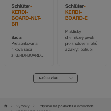
Schlüter
-
Schlüter
-
KERDI-
KERDI-
BOARD-NLT-
BOARD-E
BR
Praktický
Sada:
úhelníkový prvek
Prefabrikovaná
pro zhotovení rohů
niková sada
a zakrytí potrubí
z KERDI-BOARD
s LED technikou
LIPROTEC
v provedení
NAČÍST VÍCE
plug & play
s přijímačem
home
Výrobky
Příprava na pokládku a odvodnění