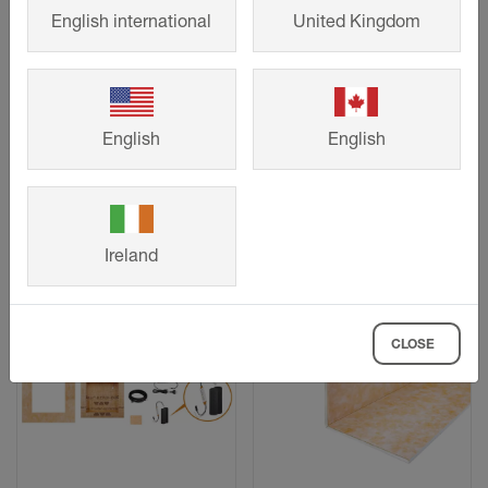
English international
United Kingdom
Schlüter
-
Schlüter
-
KERDI-
KERDI-
BOARD-N
BOARD-NLT
English
English
Sada:
Sada:
Prefabrikovaná
Prefabrikovaná
niková sada
niková sada
Ireland
z desek KERDI-
z KERDI-BOARD
BOARD pro
s LED technikou
nejrůznější stěny
LIPROTEC
CLOSE
v provedení
plug & play