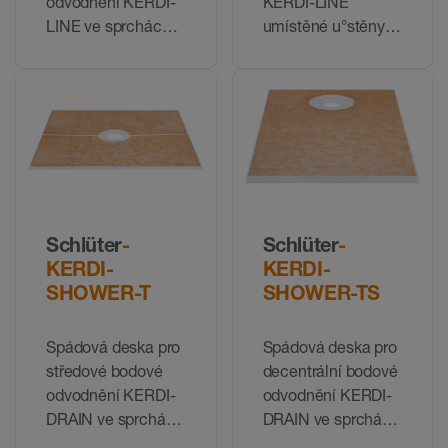
odvodnění KERDI-
KERDI-LINE
LINE ve sprchách
umístěné u°stěny
v úrovni podlahy
ve sprchách
v úrovni podlahy
Schlüter
-
Schlüter
-
KERDI-
KERDI-
SHOWER-T
SHOWER-TS
Spádová deska pro
Spádová deska pro
středové bodové
decentrální bodové
odvodnění KERDI-
odvodnění KERDI-
DRAIN ve sprchách
DRAIN ve sprchách
v úrovni podlahy
v úrovni podlahy