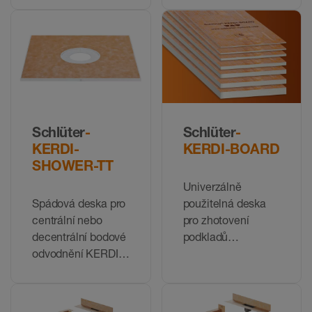
Schlüter
-
Schlüter
-
KERDI-
KERDI-BOARD
SHOWER-TT
Univerzálně
Spádová deska pro
použitelná deska
centrální nebo
pro zhotovení
decentrální bodové
podkladů
odvodnění KERDI-
připravených na
DRAIN ve sprchách
obkládání
v úrovni podlahy