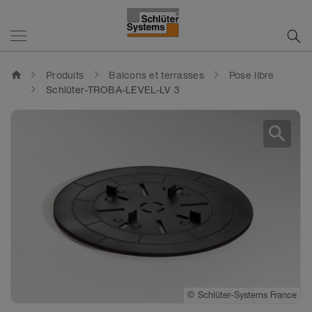
home
Produits
Balcons et terrasses
Pose libre
Schlüter-TROBA-LEVEL-LV 3
search
©
Schlüter-Systems France
©
Schlüter-Systems France