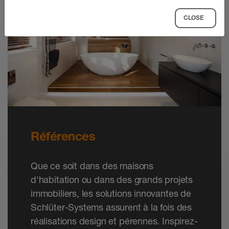
CLOSE
Références
Que ce soit dans des maisons
d'habitation ou dans des grands projets
immobiliers, les solutions innovantes de
Schlüter-Systems assurent à la fois des
réalisations design et pérennes. Inspirez-