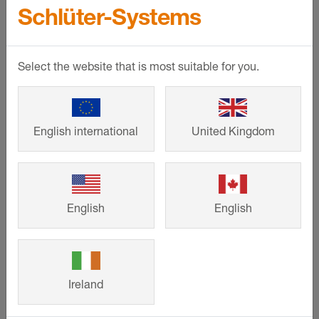
Contact
Schlüter-Systems
Entreprise
Select the website that is most suitable for you.
Qui sommes-nous?
Index d'égalité professionnelle femmes / hommes
REP et IDU*
English international
United Kingdom
Produits
Nos produits phares
English
English
Profilés
Systèmes complets pour la pose de carrelage
Solutions chauffage
Ireland
Aménagement extérieur