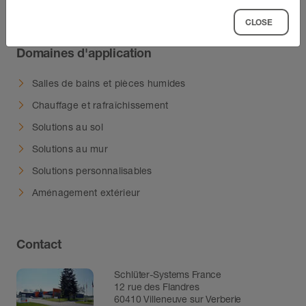
Accessoires
CLOSE
Domaines d'application
Salles de bains et pièces humides
Chauffage et rafraîchissement
Solutions au sol
Solutions au mur
Solutions personnalisables
Aménagement extérieur
Contact
Schlüter-Systems France
12 rue des Flandres
60410 Villeneuve sur Verberie