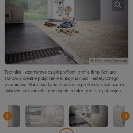
search
©
Schlueter-Systems
©
Villeroy & Boch, V & B Fliesen GmbH
©
©
©
©
Schlueter-Systems
Schlueter-Systems
Schlueter-Systems
Schlueter-Systems
Technika i wzornictwo dzięki proﬁlom: profile firmy Schlüter
stanowią idealne połączenie funkcjonalności i estetycznego
wzornictwa. Nasz asortyment obejmuje profile do zakańczania
okładzin na ścianach i podłogach, a także profile dylatacyjne.