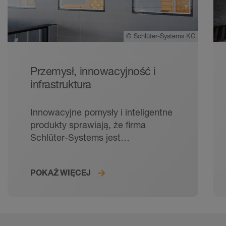
©
Schlüter-Systems KG
Przemysł, innowacyjność i
infrastruktura
Innowacyjne pomysły i inteligentne
produkty sprawiają, że firma
Schlüter-Systems jest
międzynarodowym liderem
w dziedzinie rozwiązań
POKAŻ WIĘCEJ
systemowych dotyczących
układania płytek ceramicznych
i płyt z kamienia naturalnego.