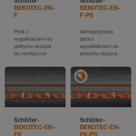
Schlüter
-
Schlüter
-
BEKOTEC-EN-
BEKOTEC-EN-
F
F-PS
Płyta z
Samoprzylepna
wypukłościami do
płyta z
jastrychu służąca
wypukłościami do
do montażu rur
jastrychu służąca
grzewczych ø
do montażu rur
14 mm firmy
grzewczych
Schlüter
Schlüter (o średnicy
14 mm lub, w
przypadku
określonych
podłoży o średnicy
16 mm)
Schlüter
-
Schlüter
-
BEKOTEC-EN-
BEKOTEC-EN-
FK
FK-PS