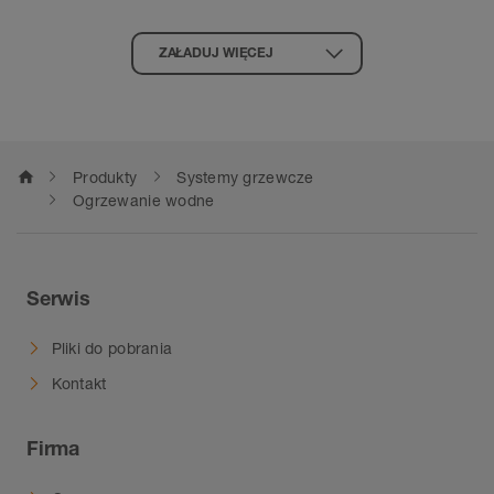
konwencjonalnych
jastrychów
ZAŁADUJ WIĘCEJ
cementowych
home
Produkty
Systemy grzewcze
Ogrzewanie wodne
Serwis
Pliki do pobrania
Kontakt
Firma