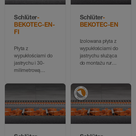
Schlüter
-
Schlüter
-
BEKOTEC-EN-
BEKOTEC-EN
FI
Izolowana płyta z
Płyta z
wypukłościami do
wypukłościami do
jastrychu służąca
jastrychu i 30-
do montażu rur
milimetrową
grzewczych ø
izolacją termiczno-
16 mm firmy
akustyczną do
Schlüter
montażu rur
grzewczych firmy
Schlüter (o średnicy
14/16 mm)