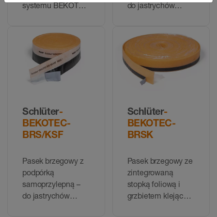
systemu BEKOTEC
do jastrychów
– do
płynnych
konwencjonalnych
jastrychów
cementowych
Schlüter
-
Schlüter
-
BEKOTEC-
BEKOTEC-
BRS/KSF
BRSK
Pasek brzegowy z
Pasek brzegowy ze
podpórką
zintegrowaną
samoprzylepną –
stopką foliową i
do jastrychów
grzbietem klejącym
płynnych
– do