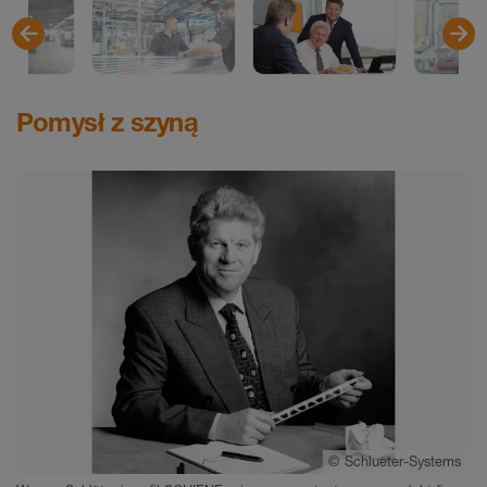
Pomysł z szyną
©
Schlueter-Systems