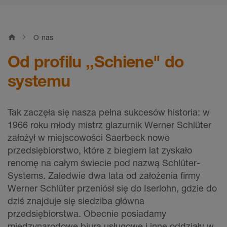
home
O nas
Od profilu ,,Schiene" do
systemu
Tak zaczęła się nasza pełna sukcesów historia: w
1966 roku młody mistrz glazurnik Werner Schlüter
założył w miejscowości Saerbeck nowe
przedsiębiorstwo, które z biegiem lat zyskało
renomę na całym świecie pod nazwą Schlüter-
Systems. Zaledwie dwa lata od założenia firmy
Werner Schlüter przeniósł się do Iserlohn, gdzie do
dziś znajduje się siedziba główna
przedsiębiorstwa. Obecnie posiadamy
międzynarodowe biura usługowe i inne oddziały w