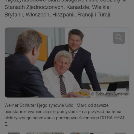
Stanach Zjednoczonych, Kanadzie, Wielkiej
Brytanii, Włoszech, Hiszpanii, Francji i Turcji.
search
©
Schlueter-Systems
©
©
©
©
©
©
©
©
©
©
©
©
©
©
©
©
©
©
©
©
©
©
©
©
©
Schlueter-Systems
Schlueter-Systems
Schlueter-Systems
Schlueter-Systems
Schlueter-Systems
Schlueter-Systems
Schlueter-Systems
Schlueter-Systems
Schlueter-Systems
Schlueter-Systems
Schlueter-Systems
Schlueter-Systems
Schlueter-Systems
Schlueter-Systems
Schlueter-Systems
Schlueter-Systems
Schlueter-Systems
Schlueter-Systems
Schlueter-Systems
Schlueter-Systems
Schlueter-Systems
Schlueter-Systems
Schlueter-Systems
Schlueter-Systems
Schlueter-Systems
Werner Schlüter i jego synowie Udo i Marc od zawsze
nieustannie wymieniają się pomysłami – na przykład na temat
elektrycznego ogrzewania podłogowo-ściennego DITRA-HEAT-
E.