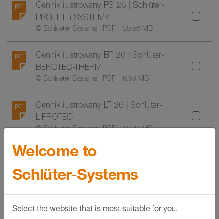
Cennik ilustrowany PS 26 | Schlüter-
PROFILE i SYSTEMY
© Schlueter-Systems | PDF – 39.56 MB
Cennik ilustrowany BT 26 | Schlüter-
BEKOTEC-THERM
© Schlueter-Systems | PDF – 6.59 MB
Cennik ilustrowany LT 26 | Schlüter-
LIPROTEC
© Schlueter-Systems | PDF – 12.34 MB
Welcome to
POBIERZ WSZYSTKIE
Schlüter-Systems
POBIERZ WYBRANE
Select the website that is most suitable for you.