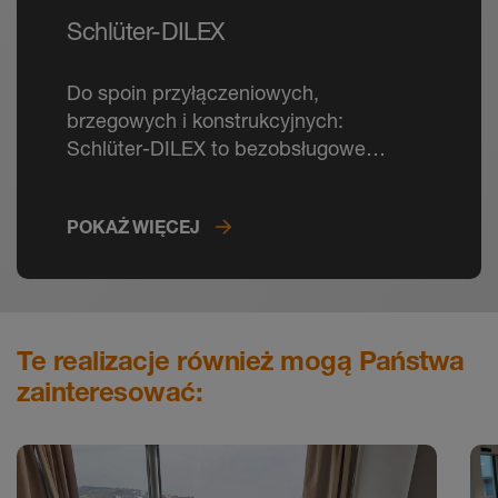
Schlüter-DILEX
Do spoin przyłączeniowych,
brzegowych i konstrukcyjnych:
Schlüter-DILEX to bezobsługowe
rozwiązanie do wszelkiego rodzaju
dylatacji w okładzinach z płytek.
POKAŻ WIĘCEJ
Te realizacje również mogą Państwa
zainteresować: