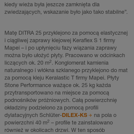
kiedy wieża była jeszcze zamknięta dla
zwiedzających, wskazanie było jako tako stabilne”.
Matę DITRA 25 przyklejono za pomocą elastycznej
i ciągliwej zaprawy klejowej Keraflex S 1 firmy
Mapei – i po upłynięciu fazy wiązania zaprawy
można było ułożyć płyty. Pracowano w odcinkach
2
liczących ok. 20 m
. Konglomerat kamienia
naturalnego i włókna szklanego przyklejono do mat
za pomocą kleju Keralastic T firmy Mapei. Płyty
Stone Performance ważące ok. 25 kg każda
przytransportowano na miejsce za pomocą
podnośników próżniowych. Całą powierzchnię
okładziny podzielono za pomocą profili
dylatacyjnych Schlüter-
DILEX-KS
na pola o
2
powierzchni 40 m
– profile te zainstalowano
również w okolicach drzwi. W ten sposób