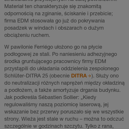
Materiał ten charakteryzuje się znakomitą
odpornością na zginanie, ściskanie i przebicie;
firma EDM stosowała go już do pokrywania
posadzek w windach i obszarach o dużym
obciążeniu ruchem.
W pawilonie Ferriégo ułożono go na płycie
podłogowej ze stali. Po naniesieniu adhezyjnego
środka gruntującego pracownicy firmy EDM
przystąpili do układania oddzielenia zespolonego
Schlüter-DITRA 25 (obecnie
DITRA
). Służy ono
do neutralizacji różnych naprężeń między okładziną
a podłożem, a także amortyzuje drgania budynku.
Jak podkreśla Sébastien Sollier: „Kiedy
regulowaliśmy naszą poziomicę laserową, jej
wskazanie bez przerwy poruszało się we wszystkie
strony. Wieża jest stale w ruchu – można to odczuć
szczególnie w godzinach szczytu. Tylko z rana,