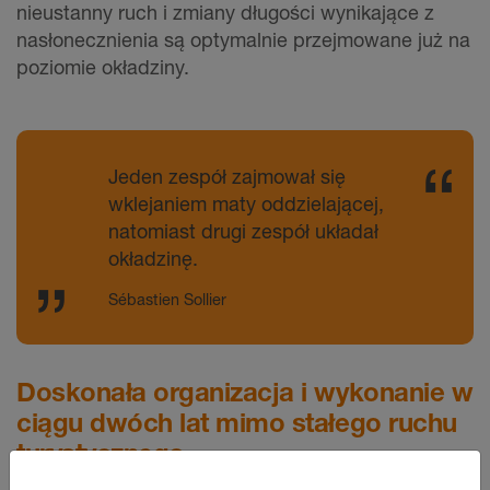
nieustanny ruch i zmiany długości wynikające z
nasłonecznienia są optymalnie przejmowane już na
poziomie okładziny.
Jeden zespół zajmował się
wklejaniem maty oddzielającej,
natomiast drugi zespół układał
okładzinę.
Sébastien Sollier
Doskonała organizacja i wykonanie w
ciągu dwóch lat mimo stałego ruchu
turystycznego