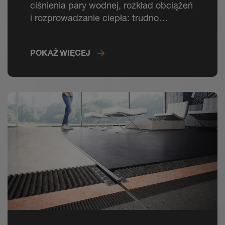
ciśnienia pary wodnej, rozkład obciążeń
i rozprowadzanie ciepła: trudno
wyobrazić sobie układanie płytek bez
maty DITRA.
POKAŻ WIĘCEJ