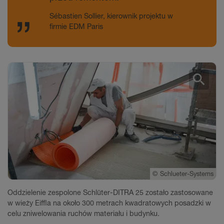
Sébastien Sollier, kierownik projektu w
firmie EDM Paris
search
©
©
©
©
Schlueter-Systems
Schlueter-Systems
Schlueter-Systems
Schlüter-Systems
Oddzielenie zespolone Schlüter-DITRA 25 zostało zastosowane
w wieży Eiffla na około 300 metrach kwadratowych posadzki w
celu zniwelowania ruchów materiału i budynku.