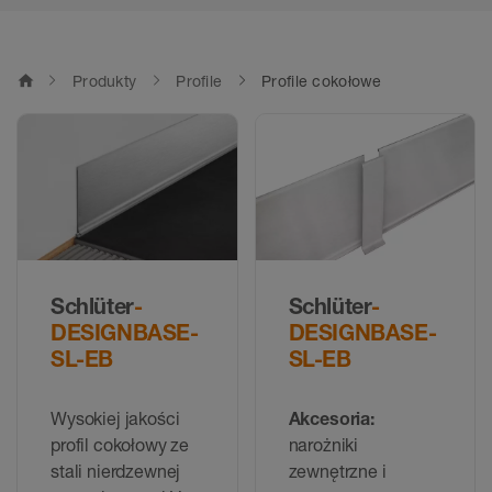
home
Produkty
Profile
Profile cokołowe
Schlüter
-
Schlüter
-
DESIGNBASE-
DESIGNBASE-
SL-EB
SL-EB
Wysokiej jakości
Akcesoria:
profil cokołowy ze
narożniki
stali nierdzewnej
zewnętrzne i