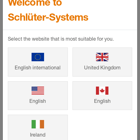
Welcome to
wysokościach
Schlüter-Systems
Możliwość dostosowania
Możliwość dostosowania
Schlüter
-
Schlüter
-
Select the website that is most suitable for you.
DESIGNBASE-
DESIGNBASE-
SL-AC
SL-AC
Wysokiej jakości
Akcesoria:
English international
United Kingdom
profil cokołowy z
narożniki
barwnie
zewnętrzne i
powlekanego
wewnętrzne,
aluminium w
zaślepki i łączniki
English
English
dwóch różnych
do profilu
wysokościach
DESIGNBASE-SL-
AC
Ireland