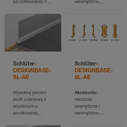
szczotkowanej V2A
wewnętrzne,
w dwóch różnych
zaślepki i łączniki
wysokościach
do profilu
DESIGNBASE-SL-
EB
Schlüter
-
Schlüter
-
DESIGNBASE-
DESIGNBASE-
SL-AE
SL-AE
Wysokiej jakości
Akcesoria:
profil cokołowy z
narożniki
aluminium o
zewnętrzne i
anodowanej
wewnętrzne,
powierzchni z
zaślepki i łączniki
naturalnym,
do profilu