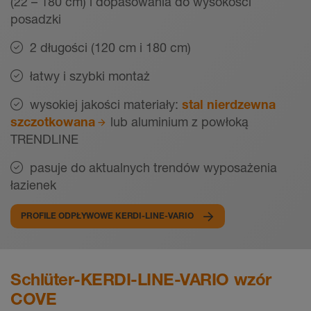
(22 – 180 cm) i dopasowania do wysokości
posadzki
2 długości (120 cm i 180 cm)
łatwy i szybki montaż
wysokiej jakości materiały:
stal nierdzewna
szczotkowana
lub aluminium z powłoką
TRENDLINE
pasuje do aktualnych trendów wyposażenia
łazienek
PROFILE ODPŁYWOWE KERDI-LINE-VARIO
Schlüter-KERDI-LINE-VARIO wzór
COVE