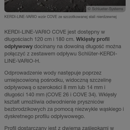
©
Schlueter-Systems
KERDI-LINE-VARIO wzór COVE ze szczotkowanej stali nierdzewnej
KERDI-LINE-VARIO COVE jest dostępny w
długościach 120 cm i 180 cm.
Wklęsły profil
odpływowy
docinany na dowolną długość można
połączyć z zestawem odpływu Schlüter-KERDI-
LINE-VARIO-H.
Odprowadzenie wody następuje poprzez
umiejscowioną pośrodku, widoczną szczelinę
odpływową o szerokości 8 mm lub 14 mm i
długości 140 mm (COVE 26 i COVE 34). Wklęsły
kształt umożliwia odwodnienie pryszniców
bezbrodzikowych za pomocą niezwykle wąskiego i
dyskretnego profilu odpływowego.
Profil dostarczany jest z dwiema zaślepkami w