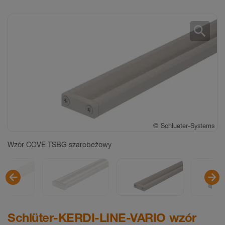
search
©
©
©
©
©
©
©
©
©
Schlueter-Systems
Schlueter-Systems
Schlueter-Systems
Schlueter-Systems
Schlueter-Systems
Schlueter-Systems
Schlueter-Systems
Schlueter-Systems
Schlueter-Systems
Wzór COVE TSBG szarobeżowy
Schlüter-KERDI-LINE-VARIO wzór