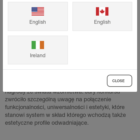
English
English
©
Schlueter-Systems
Ireland
Red Dot Award: Product Design 2021
i
Plus X
Award 2025
w czterech kategoriach: nasz
CLOSE
system otrzymał właśnie dwie renomowane
nagrody ze świata wzornictwa. Jury konkursu
zwróciło szczególną uwagę na połączenie
funkcjonalności, uniwersalności i estetyki, które
stanowi system w skład którego wchodzą także
estetyczne profile odwadniające.