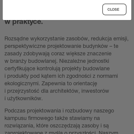
CLOSE
Budowa tożsamości. Marka
w praktyce.
Rozsądne wykorzystanie zasobów, redukcja emisji,
perspektywiczne projektowanie budynków – te
zasady zdobywają coraz większe znaczenie
w branży budowlanej. Niezależne jednostki
certyfikujące kontrolują projekty budowlane
i produkty pod kątem ich zgodności z normami
ekologicznymi. Zapewnia to orientację
i przejrzystość dla architektów, inwestorów
i użytkowników.
Podczas projektowania i rozbudowy naszego
kampusu firmowego także stawiamy na
rozwiązania, które oszczędzają zasoby i są
zaprojektowane z myślą o przyszłości. Naszym