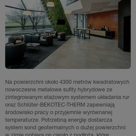
ms
Na powierzchni około 4300 metrów kwadratowych
N
nowoczesne metalowe sufity hybrydowe ze
i
zintegrowanym etażowym systemem układania rur
b
m
oraz Schlüter-BEKOTEC-THERM zapewniają
z
środowisko pracy o przyjemnie wyrównanej
l
temperaturze. Potrzebną energię dostarcza
w
system sond geotermalnych o dużej powierzchni:
a
w zimie pobiera on ciepło z podłoża, które
i
następnie jest przetwarzane za pomocą pomp