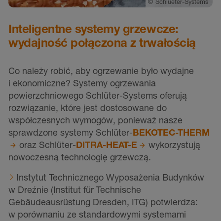
ms
©
Schlueter-Systems
Inteligentne systemy grzewcze:
wydajność połączona z trwałością
m
Co należy robić, aby ogrzewanie było wydajne
T
i ekonomiczne? Systemy ogrzewania
S
powierzchniowego Schlüter-Systems oferują
p
rozwiązanie, które jest dostosowane do
w
współczesnych wymogów, ponieważ nasze
p
sprawdzone systemy Schlüter-
BEKOTEC-THERM
n
o
oraz Schlüter-
DITRA-HEAT-E
wykorzystują
n
nowoczesną technologię grzewczą.
z
Instytut Technicznego Wyposażenia Budynków
w Dreźnie (Institut für Technische
g
Gebäudeausrüstung Dresden, ITG) potwierdza:
i
w porównaniu ze standardowymi systemami
c