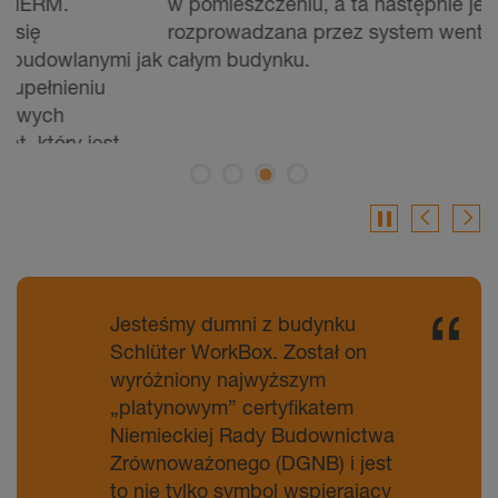
w pomieszczeniu, a ta następnie jest
p
rozprowadzana przez system wentylacyjny po
p
ak
całym budynku.
p
k
s
s
m
pause
p
k
N
w
Jesteśmy dumni z budynku
w
Schlüter WorkBox. Został on
wyróżniony najwyższym
„platynowym” certyfikatem
Niemieckiej Rady Budownictwa
Zrównoważonego (DGNB) i jest
to nie tylko symbol wspierający
naszą tożsamość, lecz również