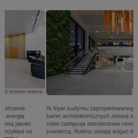
ms
©
Schlueter-Systems
W foyer budynku zaprojektowanego w całości bez
S
barier architektonicznych zielona ściana z żywych
W
roślin zastępuje standardowe nawilżacze
p
powietrza. Rośliny oddają wilgoć do powietrza
d