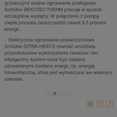
grzewczymi wodne ogrzewanie podłogowe
m
Schlüter-BEKOTEC-THERM pracuje w sposób
n
E
szczególnie wydajny. W połączeniu z pompą
o
e.
ciepła pozwala zaoszczędzić nawet 9,5 procent
energii.
t
j
Elektryczne ogrzewanie powierzchniowe
w
Schlüter-DITRA-HEAT-E również umożliwia
o
przyszłościowe wykorzystanie zasobów: ten
k
inteligentny system może być zasilany
odnawialnymi źródłami energii, np. energią
fotowoltaiczną, która jest wytwarzana we własnym
zakresie.
pause