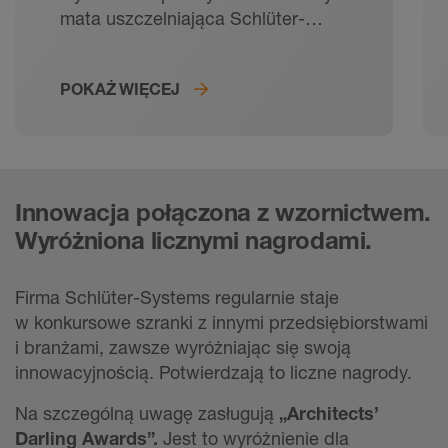
mata uszczelniająca Schlüter-
KERDI zapewnia trwały i pewny
montaż w kleju do płytek i kleju
POKAŻ WIĘCEJ
uszczelniającego.
Innowacja połączona z wzornictwem.
Wyróżniona licznymi nagrodami.
Firma Schlüter-Systems regularnie staje
w konkursowe szranki z innymi przedsiębiorstwami
i branżami, zawsze wyróżniając się swoją
innowacyjnością. Potwierdzają to liczne nagrody.
Na szczególną uwagę zasługują
„Architects’
Darling Awards”.
Jest to wyróżnienie dla