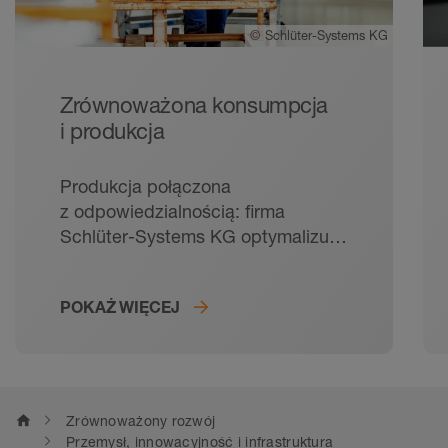
©
Schlüter-Systems KG
Zrównoważona konsumpcja
i produkcja
Produkcja połączona
z odpowiedzialnością: firma
Schlüter-Systems KG optymalizuje
procesy, oszczędza zasoby
i stawia na technologie, które są
POKAŻ WIĘCEJ
ukierunkowane na przyszłość.
home
Zrównoważony rozwój
Przemysł, innowacyjność i infrastruktura