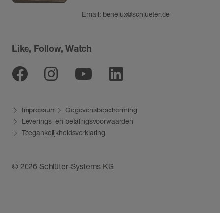
Email:
benelux@schlueter.de
Like, Follow, Watch
Facebook
Instagram
Youtube
Linkedin
Impressum
Gegevensbescherming
Leverings- en betalingsvoorwaarden
Toegankelijkheidsverklaring
© 2026 Schlüter-Systems KG