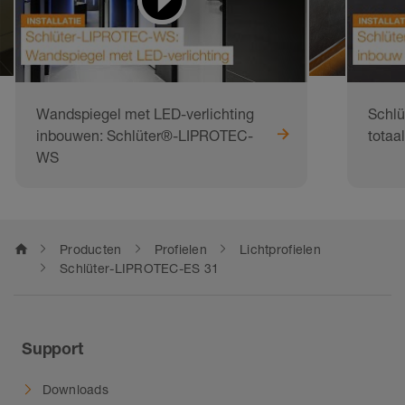
Wandspiegel met LED-verlichting
Schl
inbouwen: Schlüter®-LIPROTEC-
totaa
WS
home
Producten
Profielen
Lichtprofielen
Schlüter-LIPROTEC-ES 31
Support
Downloads