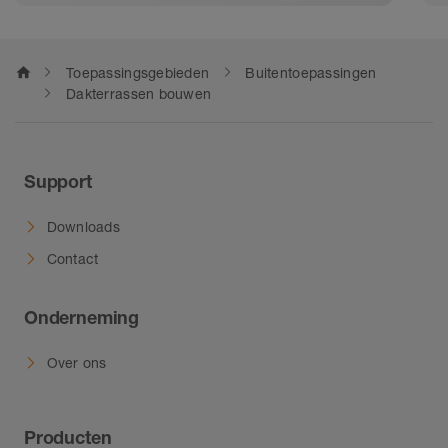
betrouwbare afvoer gegarandeerd.
home
Toepassingsgebieden
Buitentoepassingen
Dakterrassen bouwen
Support
Downloads
Contact
Onderneming
Over ons
Producten