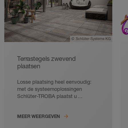
©
Schlüter-Systems KG
Terrastegels zwevend
plaatsen
Losse plaatsing heel eenvoudig:
met de systeemoplossingen
Schlüter-TROBA plaatst u
zelfdragende plaatelementen op
balkons en terrassen tot op de
MEER WEERGEVEN
millimeter nauwkeurig en veilig,
zonder lijmen. Veilige grip en