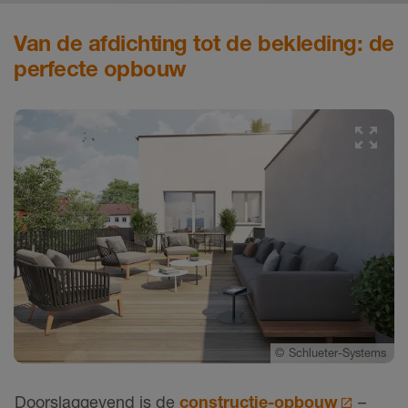
Van de afdichting tot de bekleding: de
perfecte opbouw
©
Schlueter-Systems
Doorslaggevend is de
constructie-opbouw
–