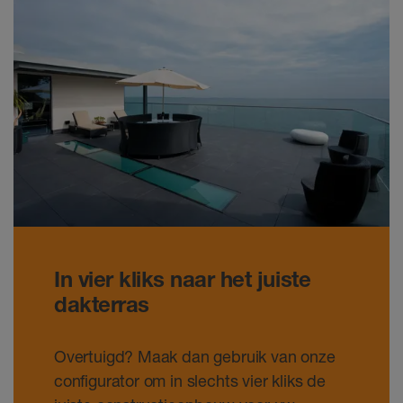
In vier kliks naar het juiste
dakterras
Overtuigd? Maak dan gebruik van onze
configurator om in slechts vier kliks de