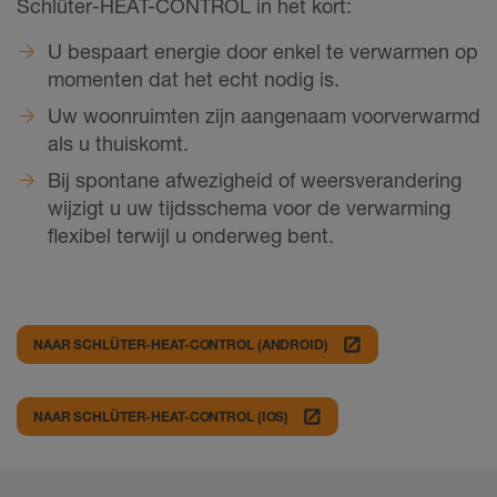
Schlüter-HEAT-CONTROL in het kort:
U bespaart energie door enkel te verwarmen op
momenten dat het echt nodig is.
Uw woonruimten zijn aangenaam voorverwarmd
als u thuiskomt.
Bij spontane afwezigheid of weersverandering
wijzigt u uw tijdsschema voor de verwarming
flexibel terwijl u onderweg bent.
launch
NAAR SCHLÜTER-HEAT-CONTROL (ANDROID)
launch
NAAR SCHLÜTER-HEAT-CONTROL (IOS)