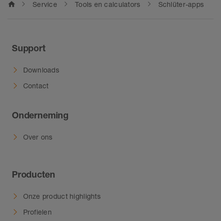
home
Service
Tools en calculators
Schlüter-apps
Support
Downloads
Contact
Onderneming
Over ons
Producten
Onze product highlights
Profielen