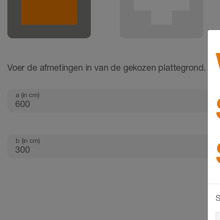
Voer de afmetingen in van de gekozen plattegrond.
a (in cm)
b (in cm)
S