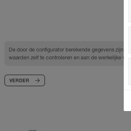
De door de configurator berekende gegevens zijn als r
waarden zelf te controleren en aan de werkelijke ver
VERDER