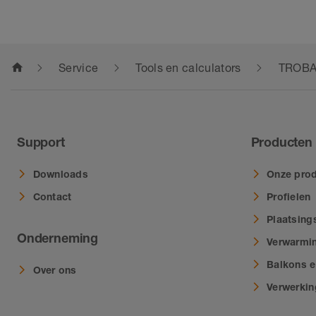
home
Service
Tools en calculators
TROBA-
Support
Producten
Downloads
Onze prod
Contact
Profielen
Plaatsing
Onderneming
Verwarmi
Balkons e
Over ons
Verwerki