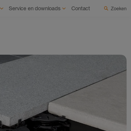
uurzaamheid
Nieuws
Land / taal selecteren
Service en downloads
Contact
Zoeken