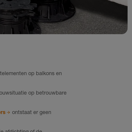
atelementen op balkons en
ouwsituatie op betrouwbare
ers
ontstaat er geen
e afdichting of de