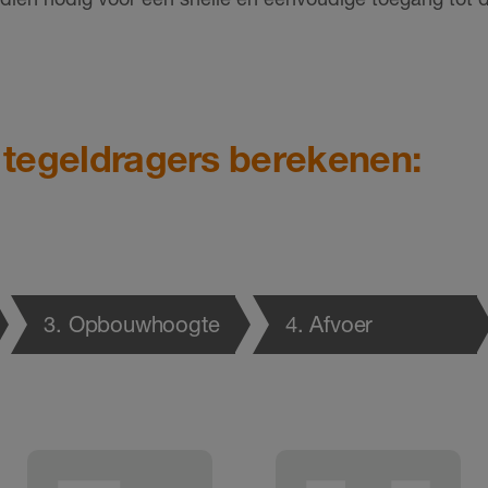
s tegeldragers berekenen:
3
. Opbouwhoogte
4
. Afvoer