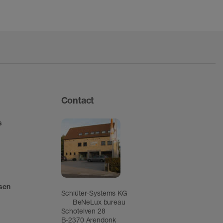
Contact
s
tsen
Schlüter-Systems KG
BeNeLux bureau
Schotelven 28
B-2370 Arendonk