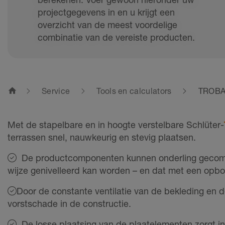
projectgegevens in en u krijgt een
overzicht van de meest voordelige
combinatie van de vereiste producten.
home
Service
Tools en calculators
TROBA-
Met de stapelbare en in hoogte verstelbare Schlüter-
terrassen snel, nauwkeurig en stevig plaatsen.
De productcomponenten kunnen onderling gecombi
wijze genivelleerd kan worden – en dat met een op
Door de constante ventilatie van de bekleding en
vorstschade in de constructie.
De losse plaatsing van de plaatelementen zorgt in