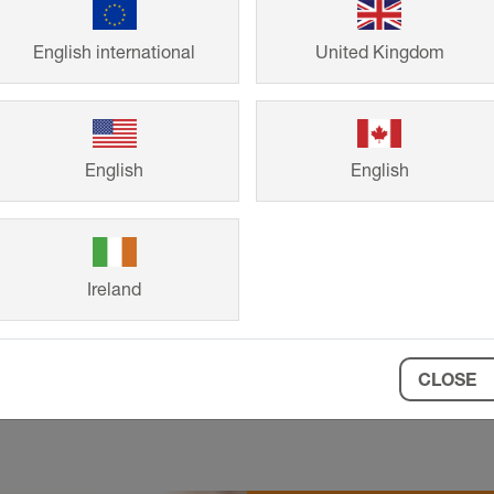
English international
United Kingdom
English
English
ichtlijn te beschouwen. Garantieclaims kunnen hier niet 
eisten aan te passen.
Ireland
CLOSE