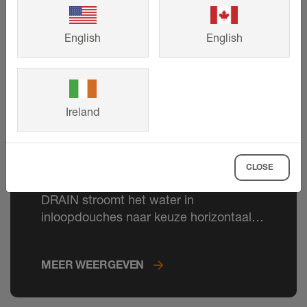
English
English
Ireland
Schlüter-KERDI-DRAIN
CLOSE
Afvoer op punt gesteld: met KERDI-
DRAIN stroomt het water in
inloopdouches naar keuze horizontaal of
verticaal weg.
MEER WEERGEVEN