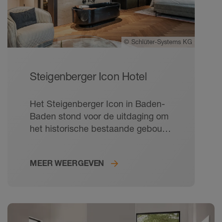
©
Schlüter-Systems KG
Steigenberger Icon Hotel
Het Steigenberger Icon in Baden-
Baden stond voor de uitdaging om
het historische bestaande gebouw
te renoveren en te combineren met
moderne nieuwbouwelementen.
MEER WEERGEVEN
Schlüter-Systems mocht aan het
project bijdragen met op maat
gemaakte systeemoplossingen
voor afdichting, verwarming,
accentverlichting en