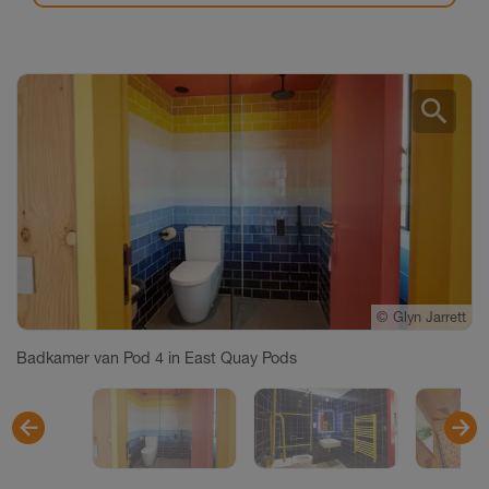
search
©
©
©
Glyn Jarrett
Glyn Jarrett
Glyn Jarrett
Badkamer van Pod 4 in East Quay Pods