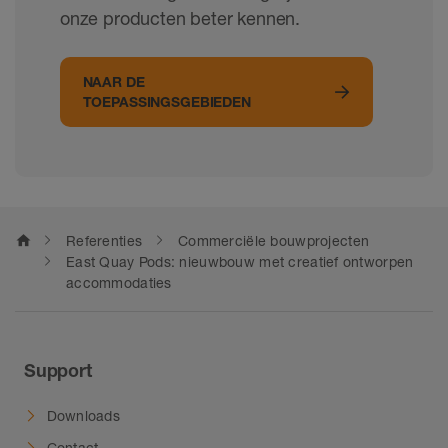
onze producten beter kennen.
NAAR DE
TOEPASSINGSGEBIEDEN
home
Referenties
Commerciële bouwprojecten
East Quay Pods: nieuwbouw met creatief ontworpen
accommodaties
Support
Downloads
Contact