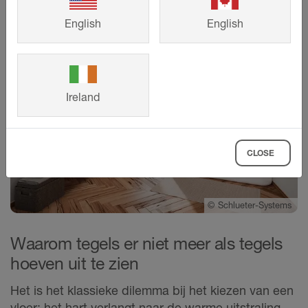
English
English
Ireland
CLOSE
©
Schlueter-Systems
Waarom tegels er niet meer als tegels
hoeven uit te zien
Het is het klassieke dilemma bij het kiezen van een
vloer: het hart verlangt naar de warme uitstraling