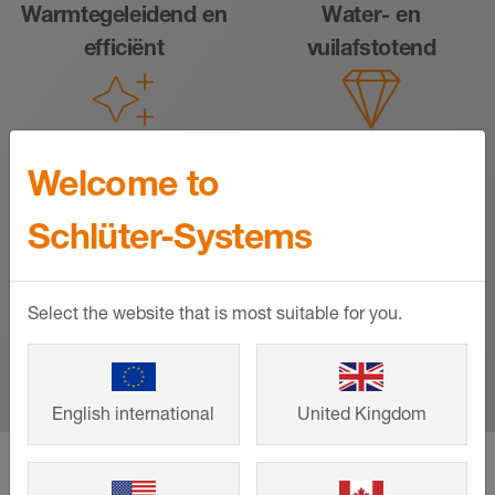
Warmtegeleidend en
Water- en
efficiënt
vuilafstotend
Hygiënisch en
Veelzijdig in kleur,
Welcome to
onderhoudsvriendelijk
design en structuur
Schlüter-Systems
Select the website that is most suitable for you.
Lange levensduur
Sterk, vuurvast en
slijtvast
English international
United Kingdom
#4 De visuele diversiteit