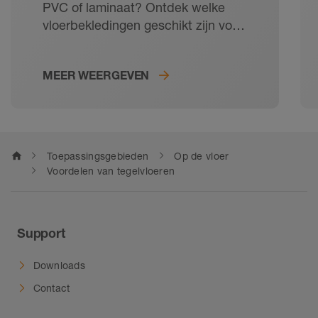
PVC of laminaat? Ontdek welke
vloerbekledingen geschikt zijn voor
onze vloerverwarming en hoe de
perfecte vloeropbouw eruit ziet.
MEER WEERGEVEN
home
Toepassingsgebieden
Op de vloer
Voordelen van tegelvloeren
Support
Downloads
Contact