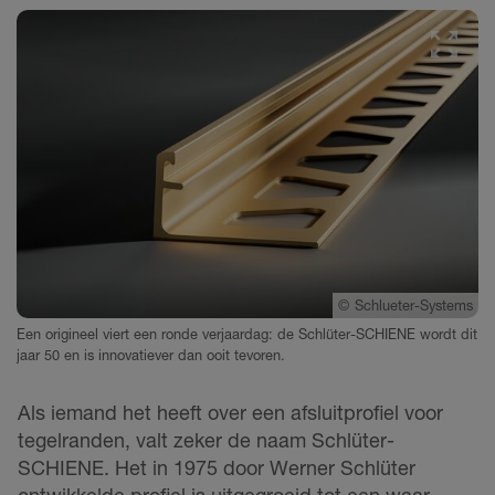
©
Schlueter-Systems
Een origineel viert een ronde verjaardag: de Schlüter-SCHIENE wordt dit
jaar 50 en is innovatiever dan ooit tevoren.
Als iemand het heeft over een afsluitprofiel voor
tegelranden, valt zeker de naam Schlüter-
SCHIENE. Het in 1975 door Werner Schlüter
ontwikkelde profiel is uitgegroeid tot een waar