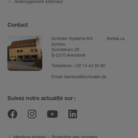
Aménagement extérieur
Contact
Schlüter-Systems KG BeNeLux
bureau
Schotelven 28
B-2370 Arendonk
Téléphone:
+32 14 44 30 80
Email:
benelux@schlueter.de
Suivez notre actualité sur :
Facebook
Instagram
Youtube
Linkedin
Mentions légales
Protection des données