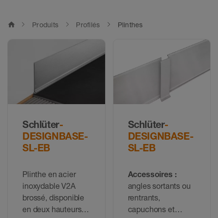
home
Produits
Profilés
Plinthes
Schlüter
-
Schlüter
-
DESIGNBASE-
DESIGNBASE-
SL-EB
SL-EB
Plinthe en acier
Accessoires :
inoxydable V2A
angles sortants ou
brossé, disponible
rentrants,
en deux hauteurs
capuchons et