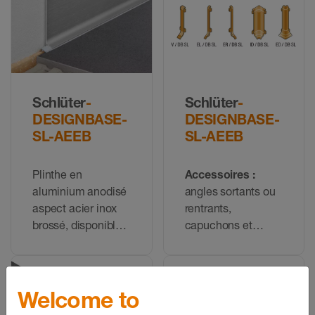
DESIGNBASE-SL-
AE
Schlüter
-
Schlüter
-
DESIGNBASE-
DESIGNBASE-
SL-AEEB
SL-AEEB
Plinthe en
Accessoires :
aluminium anodisé
angles sortants ou
aspect acier inox
rentrants,
brossé, disponible
capuchons et
en deux hauteurs
pièces de liaison
pour le profilé
DESIGNBASE-SL-
AEEB
Welcome to