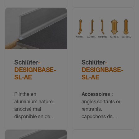
différentes
pièces de liaison
pour le profilé
DESIGNBASE-SL-
EB
Schlüter
-
Schlüter
-
DESIGNBASE-
DESIGNBASE-
SL-AE
SL-AE
Plinthe en
Accessoires :
aluminium naturel
angles sortants ou
anodisé mat
rentrants,
disponible en deux
capuchons de
hauteurs
fermeture et pièces
de liaison pour le
profilé