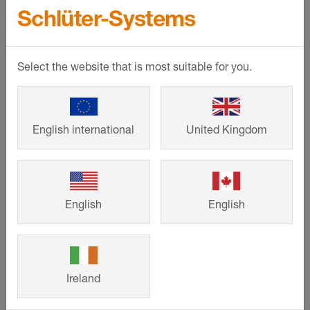
Schlüter-Systems
Personnalisation
Personnalisation
Schlüter
-
Schlüter
-
Select the website that is most suitable for you.
DESIGNBASE-
DESIGNBASE-
SL-AC
SL-AC
English international
United Kingdom
Plinthe en
Accessoires :
aluminium coloré,
angles sortants ou
disponible en deux
rentrants,
hauteurs
capuchons de
différentes
fermeture et pièces
English
English
de liaison pour le
profilé
DESIGNBASE-SL-
AC
Ireland