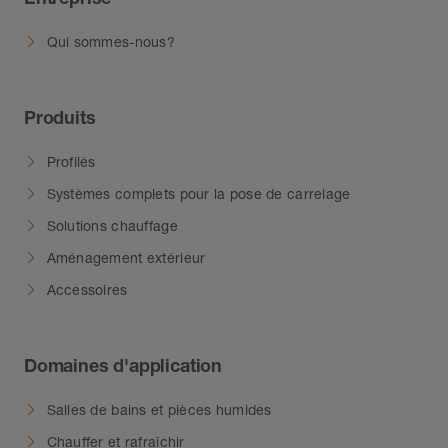
chape spécifique au revêtement
sélectionné. Pour plus d’informations sur la
Qui sommes-nous?
mise en œuvre de revêtements non
céramiques, consulter le manuel technique
Schlüter-BEKOTEC-THERM ou contacter
Produits
notre service technique.
Profilés
Systèmes complets pour la pose de carrelage
Solutions chauffage
Aménagement extérieur
Accessoires
Domaines d'application
Salles de bains et pièces humides
Chauffer et rafraîchir