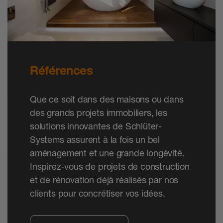
phoniques entre deux pièces, il convient
alors de fractionner la chape aux seuils de
portes au moyen du profilé de
fractionnement Schlüter-DILEX-DFP.
Dès que la chape traditionnelle ciment est
Références
accessible à la marche, il est possible de
coller la natte de découplage Schlüter-
DITRA (ou Schlüter-DITRA-DRAIN 4 ou
Que ce soit dans des maisons ou dans
Schlüter-DITRA-HEAT) en tenant compte
des grands projets immobiliers, les
des indications de mise en œuvre de la
solutions innovantes de Schlüter-
fiche produit. Les chapes en sulfate de
Systems assurent à la fois un bel
calcium peuvent être recouvertes de la
aménagement et une grande longévité.
natte de désolidarisation dès que l’humidité
Inspirez-vous de projets de construction
résiduelle est ≤ 2 %.
et de rénovation déjà réalisés par nos
Sur la face supérieure de la natte de
clients pour concrétiser vos idées.
désolidarisation, il est alors possible de
poser directement un revêtement en