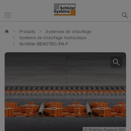
home
Produits
Systèmes de chauffage
Système de chauffage hydraulique
Schlüter-BEKOTEC-EN-F
search
©
©
©
©
Schlüter-Systems KG
Schlüter-Systems KG
Schlüter-Systems KG
Schlüter-Systems KG
©
Schlüter-Systems KG