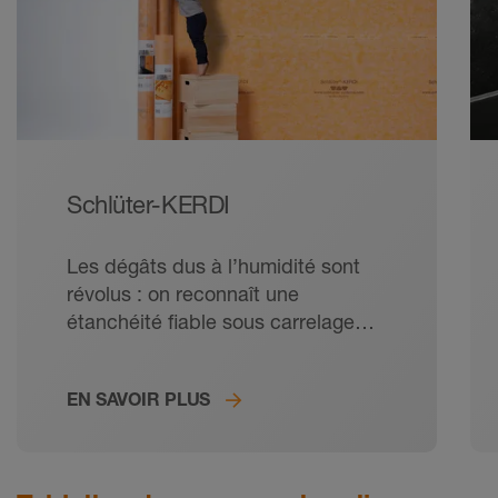
Schlüter-KERDI
Les dégâts dus à l’humidité sont
révolus : on reconnaît une
étanchéité fiable sous carrelage
grâce à sa couleur orange !
Découvrez nos produits KERDI très
EN SAVOIR PLUS
appréciés et tous leurs avantages.