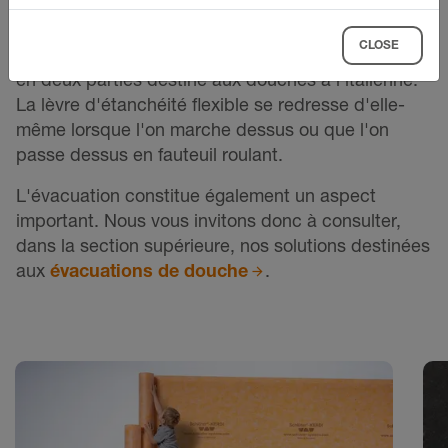
Schlüter-
SHOWERPROFILE-WS/-WSK
est un
CLOSE
profilé anti-éclaboussures en aluminium anodisé et
en deux parties destiné aux douches à l’italienne.
La lèvre d'étanchéité flexible se redresse d'elle-
même lorsque l'on marche dessus ou que l'on
passe dessus en fauteuil roulant.
L'évacuation constitue également un aspect
important. Nous vous invitons donc à consulter,
dans la section supérieure, nos solutions destinées
aux
évacuations de douche
.