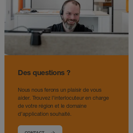
Des questions ?
Nous nous ferons un plaisir de vous
aider. Trouvez l’interlocuteur en charge
de votre région et le domaine
d’application souhaité.
CONTACT