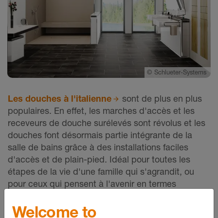
©
Schlueter-Systems
Les douches à l'italienne
sont de plus en plus
populaires. En effet, les marches d'accès et les
receveurs de douche surélevés sont révolus et les
douches font désormais partie intégrante de la
salle de bains grâce à des installations faciles
d'accès et de plain-pied. Idéal pour toutes les
étapes de la vie d'une famille qui s'agrandit, ou
pour ceux qui pensent à l'avenir en termes
d'aménagement de leur maison. Dépourvu de
marches ou de parois de séparation, l'espace
Welcome to