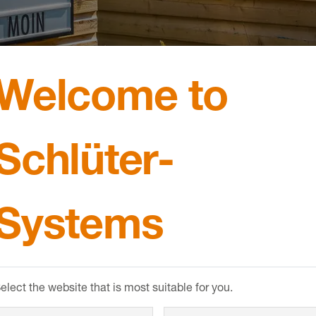
 par son concept d’aménagement unique.
Welcome to
Schlüter-
Systems
elect the website that is most suitable for you.
cte ont choisi un
 escaliers. Le profilé