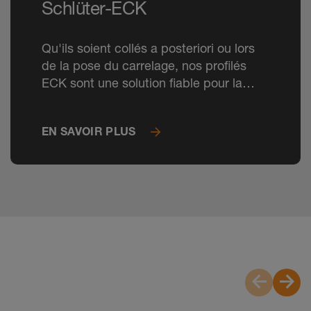
Schlüter-ECK
Qu'ils soient collés a posteriori ou lors
de la pose du carrelage, nos profilés
ECK sont une solution fiable pour la
protection des angles et des chants de
revêtements, même dans les espaces
EN SAVOIR PLUS
commerciaux.