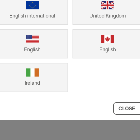
ne surface non-glissante a
able des nez de marches. «
English international
United Kingdom
contribue, notamment dans
clients, même en cas de
Ladehoff.
ue chambre, appelées «
English
English
ommun : dans les salles de
 profilé Schlüter-
un angle sortant de forme
mages dus à des
Ireland
ofilés Schlüter Schlüter-
Les nez de marches de la cage d'esc
ction des chants dans les
CLOSE
acier inoxydable. La sécurité des cli
in régime.