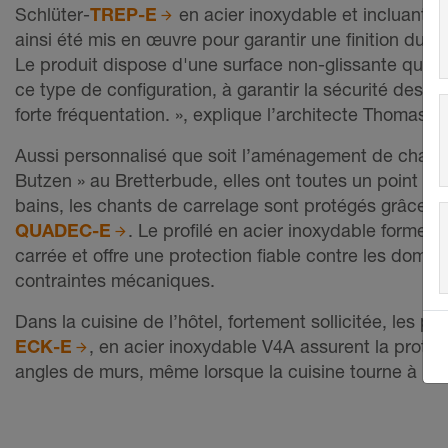
Schlüter-
TREP-E
en acier inoxydable et incluant u
ainsi été mis en œuvre pour garantir une finition dur
Le produit dispose d'une surface non-glissante qui 
ce type de configuration, à garantir la sécurité des 
forte fréquentation. », explique l’architecte Thomas 
Aussi personnalisé que soit l’aménagement de chaq
Butzen » au Bretterbude, elles ont toutes un point c
bains, les chants de carrelage sont protégés grâce au
QUADEC-E
. Le profilé en acier inoxydable forme 
carrée et offre une protection fiable contre les dom
contraintes mécaniques.
Dans la cuisine de l’hôtel, fortement sollicitée, les pr
ECK-E
, en acier inoxydable V4A assurent la prote
angles de murs, même lorsque la cuisine tourne à ple