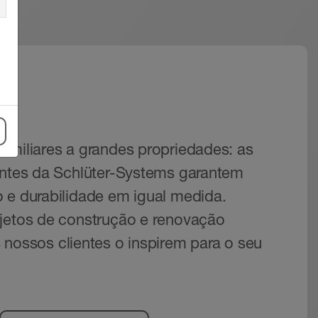
as
amiliares a grandes propriedades: as
entes da Schlüter-Systems garantem
 e durabilidade em igual medida.
jetos de construção e renovação
 nossos clientes o inspirem para o seu