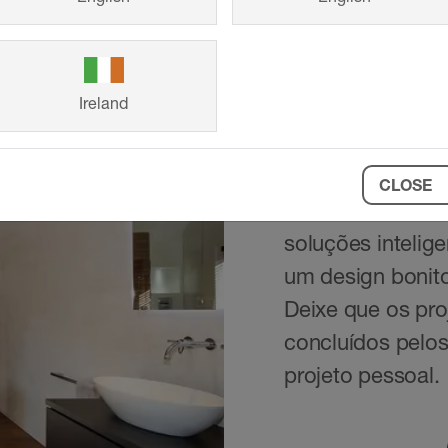
Ireland
Referênci
CLOSE
Desde casas unif
soluções intelig
um design bonito
Deixe que os pro
concluídos pelos
projeto pessoal.