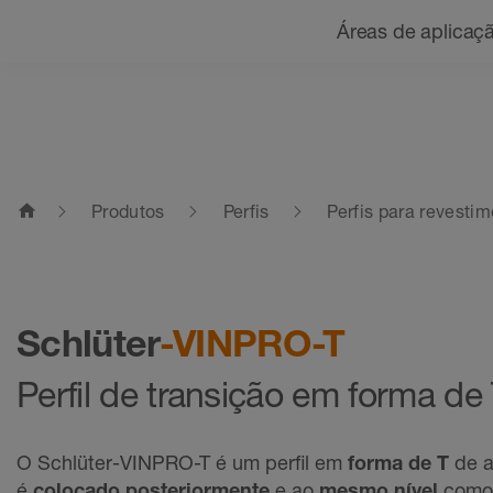
Navegação
Áreas de aplicaç
home
Produtos
Perfis
Perfis para revestim
Schlüter
-VINPRO-T
Perfil de transição em forma de
O Schlüter-VINPRO-T é um perfil em
forma de T
de a
é
colocado posteriormente
e ao
mesmo nível
como 