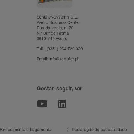
Schlüter-Systems S.L.
Aveiro Business Center
Rua da Igreja, n. 79
N.ª Sr.ª de Fátima
3810-744 Aveiro
Telf.:
(0351) 234 720 020
Email:
info@schluter.pt
Gostar, seguir, ver
Youtube
Linkedin
 Fornecimento e Pagamento
Declaração de acessibilidade