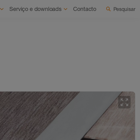
Sobre nós
Notícias
Selecionar país/idioma
Serviço e downloads
Contacto
Pesquisar
zoom_out_map