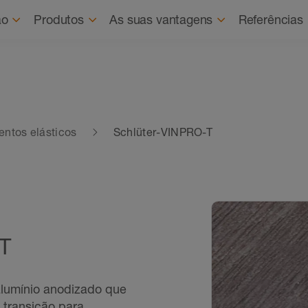
ão
Produtos
As suas vantagens
Referências
entos elásticos
Schlüter-VINPRO-T
 T
lumínio anodizado que
transição para