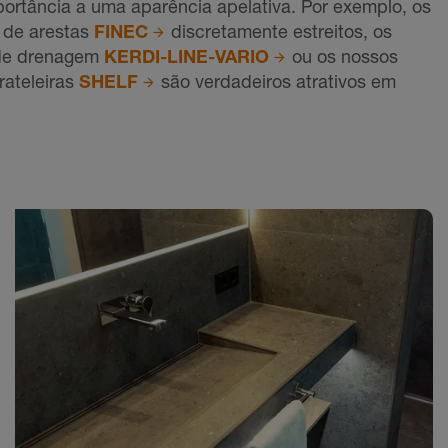
rtância a uma aparência apelativa. Por exemplo, os
o de arestas
FINEC
discretamente estreitos, os
 de drenagem
KERDI-LINE-VARIO
ou os nossos
rateleiras
SHELF
são verdadeiros atrativos em