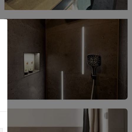
Lavatório de design em KERDI-BOARD
com escoamento em linha discreto
KERDI-LINE-VARIO