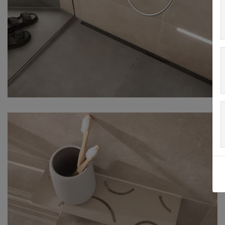
Galardoada: a nossa solução elegante
para chuveiros ao nivel do pavimento
com o sistema de escoamento em linha
KERDI-LINE-VARIO