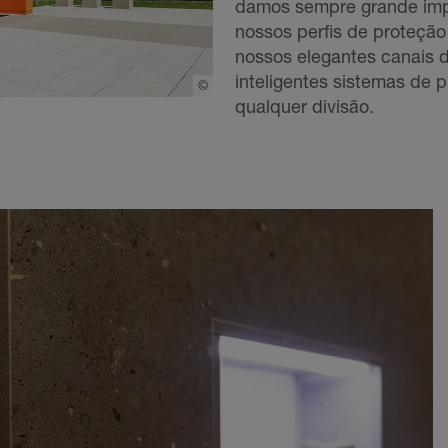
damos sempre grande impo
nossos perfis de proteçã
nossos elegantes canais
inteligentes sistemas de p
©
Schlueter-Systems
qualquer divisão.