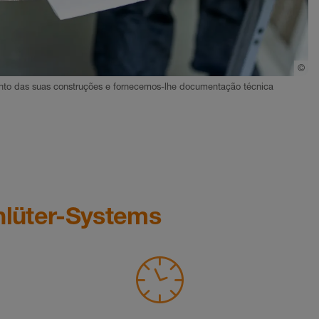
©
Sc
nto das suas construções e fornecemos-lhe documentação técnica
hlüter-Systems