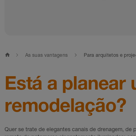
home
As suas vantagens
Para arquitetos e proje
Está a planear
remodelação?
Quer se trate de elegantes canais de drenagem, de p