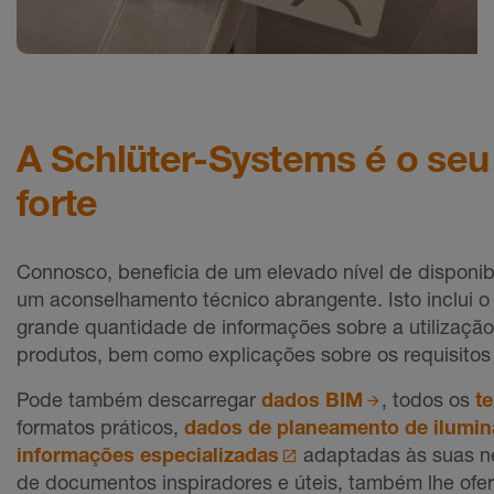
A Schlüter-Systems é o seu
Práticas e elegantes: as nossas
forte
prateleiras SHELF com revestimento
TRENDLINE
Connosco, beneficia de um elevado nível de disponib
um aconselhamento técnico abrangente. Isto inclui 
grande quantidade de informações sobre a utilização
produtos, bem como explicações sobre os requisitos 
Pode também descarregar
dados BIM
, todos os
t
formatos práticos,
dados de planeamento de ilumi
informações especializadas
adaptadas às suas n
de documentos inspiradores e úteis, também lhe ofe