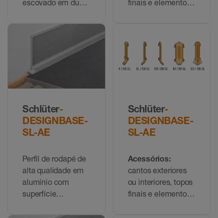
escovado em duas
finais e elementos
alturas diferentes
de união para o
perfil
DESIGNBASE-CQ-
EB
Schlüter
-
Schlüter
-
DESIGNBASE-
DESIGNBASE-
SL-AE
SL-AE
Perfil de rodapé de
Acessórios:
alta qualidade em
cantos exteriores
alumínio com
ou interiores, topos
superfície
finais e elementos
anodizada em
de união para o
aspeto mate
perfil