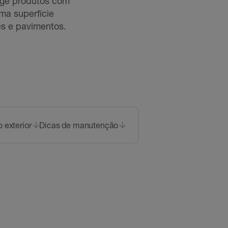
nge produtos com
ma superfície
es e pavimentos.
 exterior
Dicas de manutenção