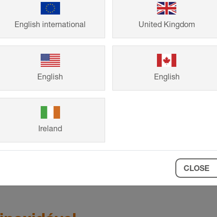
to técnico
e o
 projetistas e
English international
United Kingdom
English
English
uções em aço
Ireland
CLOSE