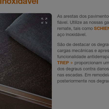
inoxidável
As arestas dos pavimento
fiável. Utilize as nossas 
remate, tais como
SCHIE
aço inoxidável.
São de destacar os degra
cargas mecânicas e apres
funcionalidade antiderrapa
TREP
proporcionam uma
dos degraus contra danos
nas escadas. Em remodela
posteriormente nos degra