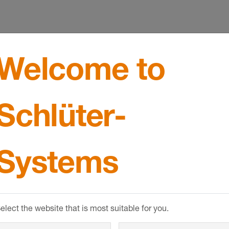
osão por meio de V4A
Welcome to
ialmente em áreas
aços exteriores na
Schlüter-
ica industrial, na
onal V2A (n.º de material
o inoxidável V4A (n.º de
r resistência à corrosão
Systems
o é resistente a todas as
ídrico, ou a determinadas
 isso pode acontecer
elect the website that is most suitable for you.
as esperadas solicitações
. Em caso de dúvidas