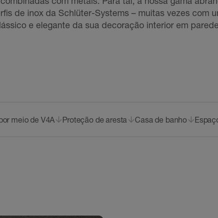
o combinadas com metais. Para tal, a nossa gama abra
perfis de inox da Schlüter-Systems – muitas vezes com u
lássico e elegante da sua decoração interior em pared
 por meio de V4A
Proteção de aresta
Casa de banho
Espaço