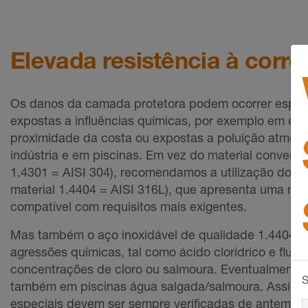
Elevada resistência à corr
Os danos da camada protetora podem ocorrer espec
expostas a influências químicas, por exemplo em esp
proximidade da costa ou expostas a poluição atmosfér
indústria e em piscinas. Em vez do material convenci
1.4301 = AISI 304), recomendamos a utilização do aç
material 1.4404 = AISI 316L), que apresenta uma maio
compatível com requisitos mais exigentes.
Mas também o aço inoxidável de qualidade 1.4404 nã
agressões químicas, tal como ácido clorídrico e fluor
concentrações de cloro ou salmoura. Eventualmente,
S
também em piscinas água salgada/salmoura. Assim, 
especiais devem ser sempre verificadas de antemão