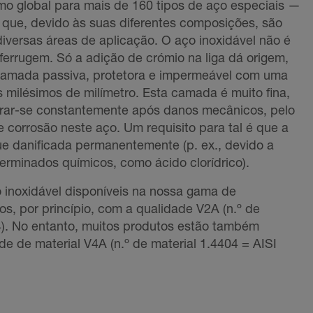
mo global para mais de 160 tipos de aço especiais —
que, devido às suas diferentes composições, são
versas áreas de aplicação. O aço inoxidável não é
ferrugem. Só a adição de crómio na liga dá origem,
 camada passiva, protetora e impermeável com uma
s milésimos de milímetro. Esta camada é muito fina,
rar-se constantemente após danos mecânicos, pelo
 corrosão neste aço. Um requisito para tal é que a
ue danificada permanentemente (p. ex., devido a
erminados químicos, como ácido clorídrico).
 inoxidável disponíveis na nossa gama de
os, por princípio, com a qualidade V2A (n.º de
4). No entanto, muitos produtos estão também
de de material V4A (n.º de material 1.4404 = AISI