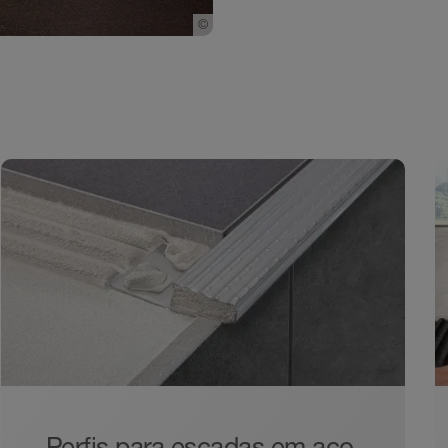
©
Schlueter-Systems
Perfis para escadas em aço