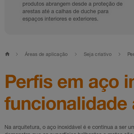
produtos abrangem desde a proteção de
arestas até a calhas de duche para
espaços interiores e exteriores.
home
Áreas de aplicação
Seja criativo
Pe
Perfis em aço i
funcionalidade 
Na arquitetura, o aço inoxidável é e continua a ser 