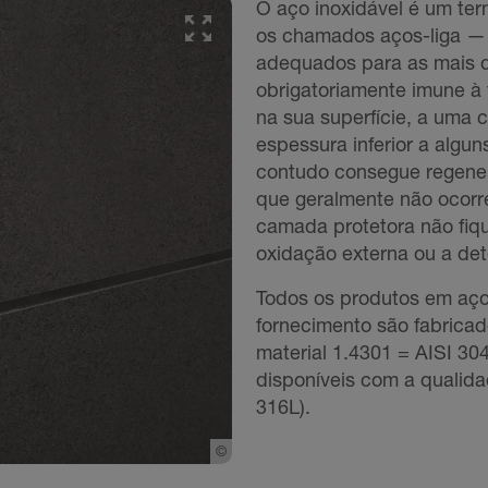
O aço inoxidável é um ter
os chamados aços-liga — 
adequados para as mais di
obrigatoriamente imune à 
na sua superfície, a uma
espessura inferior a algun
contudo consegue regene
que geralmente não ocorre
camada protetora não fiq
oxidação externa ou a det
Todos os produtos em aço
fornecimento são fabricad
material 1.4301 = AISI 30
disponíveis com a qualida
316L).
©
Schlueter-Systems