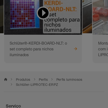
Schlüter®-KERDI-BOARD-NLT: o
Monta
set completo para nichos
com i
iluminados
LIPR
home
Produtos
Perfis
Perfis luminosos
Schlüter-LIPROTEC-ERPZ
Serviço