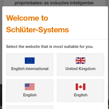
propriedades: as soluções inteligentes
da Schlüter-Systems garantem um
design bonito e durabilidade em igual
Welcome to
medida. Deixe que os projetos de
Schlüter-Systems
construção e renovação concluídos
pelos nossos clientes o inspirem para
o seu projeto pessoal.
Select the website that is most suitable for you.
MOSTRAR MAIS
English international
United Kingdom
English
English