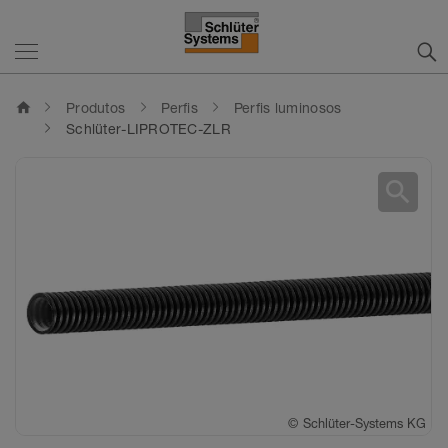
home
Produtos
Perfis
Perfis luminosos
Schlüter-LIPROTEC-ZLR
search
©
Schlüter-Systems KG