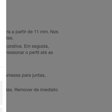
sura a partir de 11 mm. Nos
centes.
decorativa. Em seguida,
pressionar o perfil até as
argamassa para juntas,
ficadas. Remover de imediato