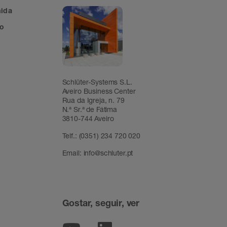
mida
ão
Schlüter-Systems S.L.
Aveiro Business Center
Rua da Igreja, n. 79
N.ª Sr.ª de Fátima
3810-744 Aveiro
Telf.:
(0351) 234 720 020
Email:
info@schluter.pt
Gostar, seguir, ver