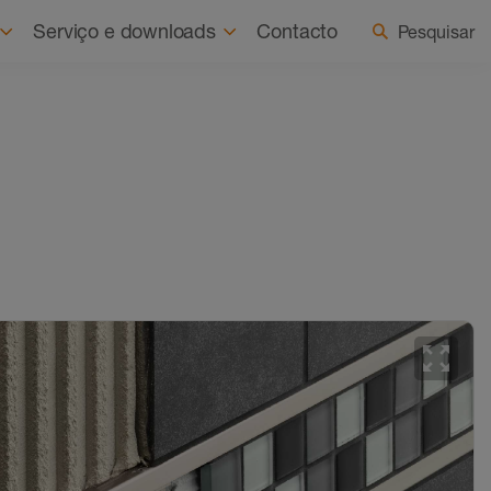
Sobre nós
Notícias
Selecionar país/idioma
Serviço e downloads
Contacto
Pesquisar
zoom_out_map