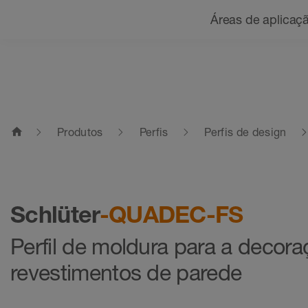
Navegação
Áreas de aplicaç
home
Produtos
Perfis
Perfis de design
Schlüter
-QUADEC-FS
Perfil de moldura para a decor
revestimentos de parede