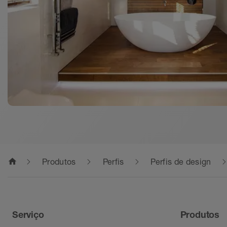
home
Produtos
Perfis
Perfis de design
Serviço
Produtos